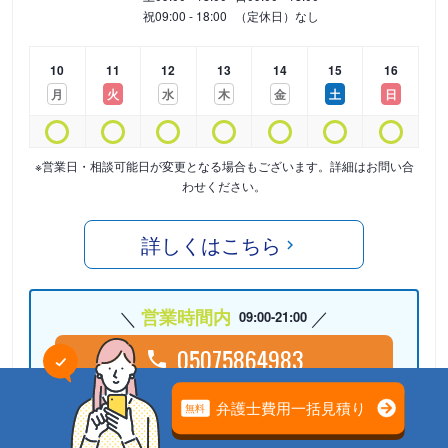
祝
09:00 - 18:00
（定休日）なし
10
11
12
13
14
15
16
月
火
水
木
金
土
日
※営業日・相談可能日が変更となる場合もございます。詳細はお問い合
わせください。
詳しくはこちら
営業時間内
09:00-21:00
05075864983
24時間受付中