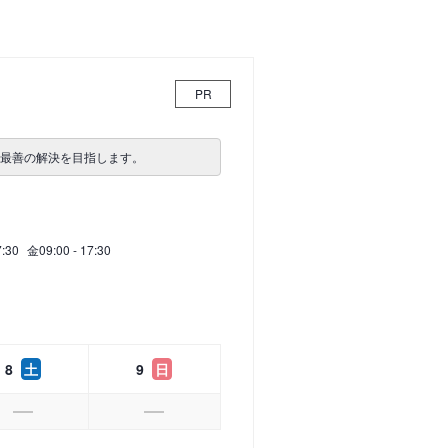
PR
、最善の解決を目指します。
7:30
金
09:00 - 17:30
8
土
9
日