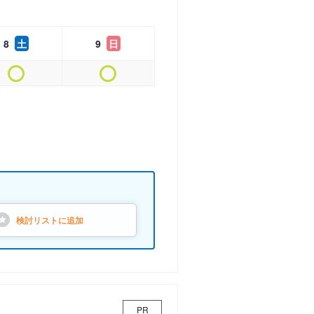
8
土
9
日
検討リストに
追加
PR