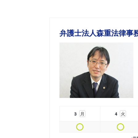
弁護士法人森重法律事
3
月
4
火
※営