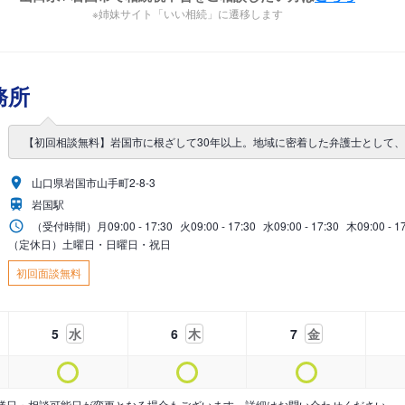
※姉妹サイト「いい相続」に遷移します
務所
【初回相談無料】岩国市に根ざして30年以上。地域に密着した弁護士として
山口県岩国市山手町2-8-3
岩国駅
（受付時間）
月
09:00 - 17:30
火
09:00 - 17:30
水
09:00 - 17:30
木
09:00 - 1
（定休日）土曜日・日曜日・祝日
初回面談無料
5
水
6
木
7
金
業日・相談可能日が変更となる場合もございます。詳細はお問い合わせください。