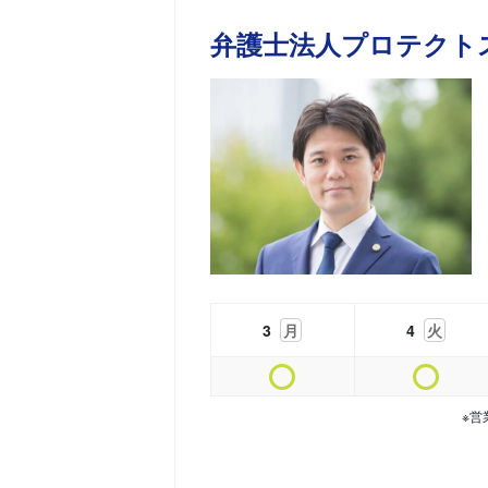
弁護士法人プロテクト
3
月
4
火
※営