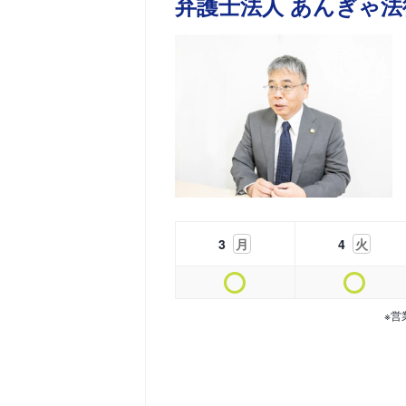
弁護士法人 あんぎゃ法
3
月
4
火
※営