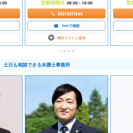
営業時間内
営
8:00
09:00 - 19:00
05075871940
Webで相談
検討リストに
追加
土日も相談できる弁護士事務所