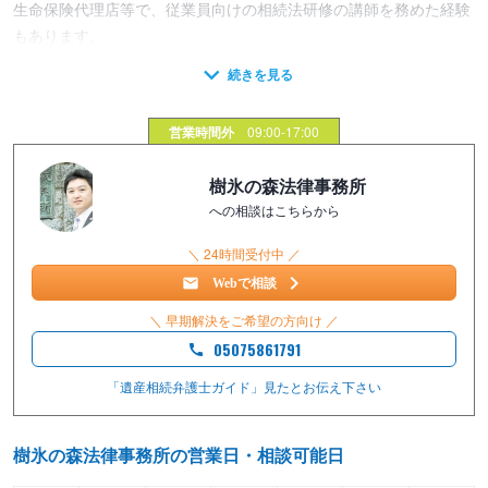
生命保険代理店等で、従業員向けの相続法研修の講師を務めた経験
もあります。
【料金体系】
■初回60分無料
営業時間外
09:00-17:00
■遺産分割交渉（調停・審判）サポート
樹氷の森法律事務所
・着手金（税込）
への相談はこちらから
交渉：33万円
＼ 24時間受付中 ／
調停：44万円
審判：55万円
Webで相談
・報酬金（税込）
＼ 早期解決をご希望の方向け ／
交渉：獲得遺産額の17.6％（最低22万円）
05075861791
調停：獲得遺産額の17.6％（最低33万円）
審判：獲得遺産額の17.6％（最低44万円）
「遺産相続弁護士ガイド」見たと
お伝え下さい
※獲得遺産額とは、獲得した遺産の時価相当額です。
樹氷の森法律事務所の営業日・相談可能日
※上記費用のほかに、別途実費がかかります。