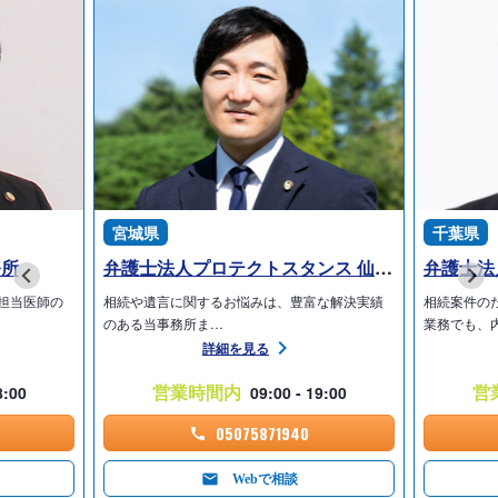
宮城県
千葉県
務所
弁護士法人プロテクトスタンス 仙台事務所
弁護士法
担当医師の
相続や遺言に関するお悩みは、豊富な解決実績
相続案件の
のある当事務所ま…
業務でも、
詳細を見る
営業時間内
営
8:00
09:00 - 19:00
05075871940
Webで相談