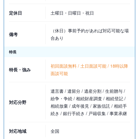
が発生します。
※調停は、6期日までは着手金対応、それを超過した場合は1期日に
定休日
土曜日・日曜日・祝日
つき日当3.3万円を追加いたします。
（休日）事前予約があれば対応可能な場
遺留分侵害額請求「された方へ」サポート
備考
合あり
・着手金（税込）
交渉：22万円
特長
調停：33万円
訴訟：44万円
初回面談無料 / 土日面談可能 / 18時以降
特長・強み
面談可能
・報酬金（税込）
交渉：経済的利益額の17.6％（最低22万円）
遺言書 / 遺留分 / 遺産分割 / 生前贈与 /
調停：経済的利益額の17.6％（最低33万円）
紛争・争続 / 相続財産調査 / 相続登記 /
訴訟：経済的利益額の17.6％（最低44万円）
対応分野
相続放棄 / 成年後見 / 家族信託 / 相続手
続き / 銀行手続き / 戸籍収集 / 事業承継
※経済的利益の額とは、相手の請求を減額した分の時価相当額で
す。
※交渉から調停、調停から訴訟に移行する場合、追加着手金+11万円
対応地域
全国
が発生します。