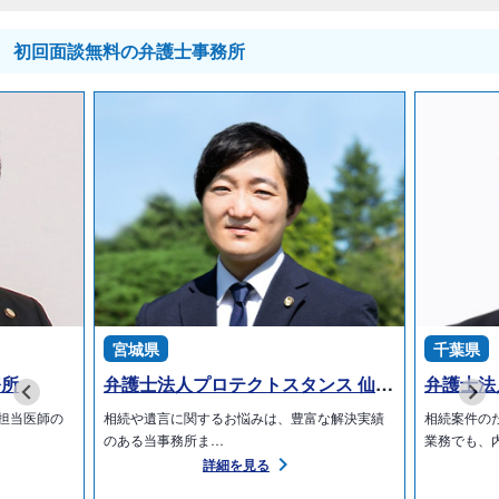
初回面談無料の弁護士事務所
宮城県
千葉県
務所
弁護士法人プロテクトスタンス 仙台事務所
弁護士法
担当医師の
相続や遺言に関するお悩みは、豊富な解決実績
相続案件の
のある当事務所ま…
業務でも、
詳細を見る