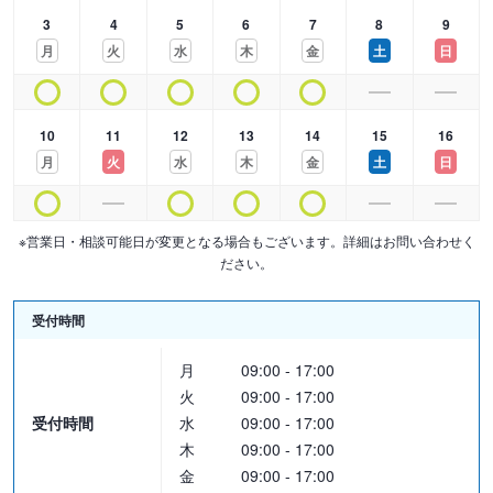
※交渉から調停、調停から審判に移行した場合は、追加着手金＋11
3
4
5
6
7
8
9
万円が発生します。
月
火
水
木
金
土
日
※調停は、6期日までは着手金対応、それを超過した場合は1期日に
つき日当3.3万円を追加いたします。
■遺留分侵害額請求
10
11
12
13
14
15
16
遺留分侵害額請求「したい方」
月
火
水
木
金
土
日
・着手金（税込）
交渉：11万円
調停：22万円
※営業日・相談可能日が変更となる場合もございます。詳細はお問い合わせく
ださい。
訴訟：33万円
・報酬金（税込）
受付時間
交渉：獲得遺産額の17.6％（最低22万円）
月
09:00 - 17:00
調停：獲得遺産額の17.6％（最低33万円）
火
09:00 - 17:00
訴訟：獲得遺産額の17.6％（最低44万円）
受付時間
水
09:00 - 17:00
木
09:00 - 17:00
※獲得遺産額とは、獲得した遺産の時価相当額です。
金
09:00 - 17:00
※交渉から調停、調停から訴訟に移行する場合、追加着手金+11万円