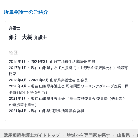
※調停は、6期日までは着手金対応、それを超過した場合は1期日に
所属弁護士のご紹介
つき日当3.3万円を追加いたします。
弁護士
細江 大樹
弁護士
経歴
2015年4月～2021年3月 山形市消費生活審議会 委員
2017年4月～現在 山形県よろず支援拠点（山形県企業振興公社）登録専
門家
2018年4月～2020年3月 山形県弁護士会 副会長
2020年4月～現在 山形県弁護士会 司法問題ワーキンググループ座長（民
事裁判のIT化等を担当）
2021年4月～現在 山形県弁護士会 弁護士業務委員会 委員長（他士業と
の連携等を担当）
2021年4月～現在 山形県消費生活審議会 委員
遺産相続弁護士ガイドトップ
地域から専門家を探す
山形県