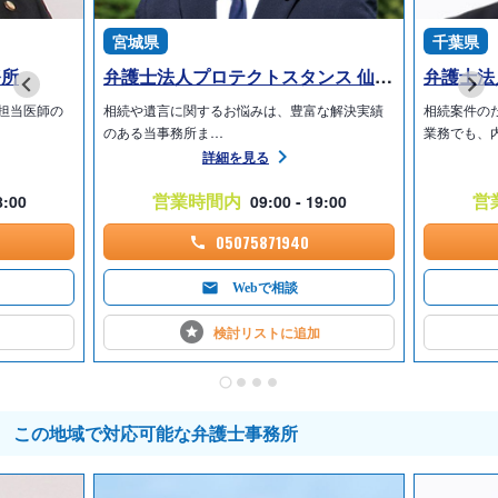
宮城県
千葉県
務所
弁護士法人プロテクトスタンス 仙台事務所
弁護士法
担当医師の
相続や遺言に関するお悩みは、豊富な解決実績
相続案件の
のある当事務所ま…
業務でも、
詳細を見る
営業時間内
営
8:00
09:00 - 19:00
05075871940
Webで相談
検討リストに
追加
この地域で対応可能な弁護士事務所