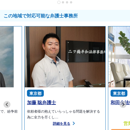
この地域で対応可能な弁護士事務所
東京都
東京都
加藤 聡弁護士
和田金法
績で、紛争前
依頼者様の抱えていらっしゃる問題を解決する
為に全力を尽くし…
営
詳細を見る