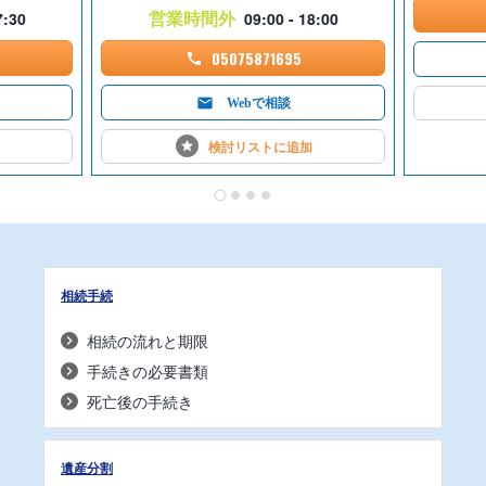
営業時間外
7:30
09:00 - 18:00
05075871695
Webで相談
検討リストに
追加
相続手続
相続の流れと期限
手続きの必要書類
死亡後の手続き
遺産分割