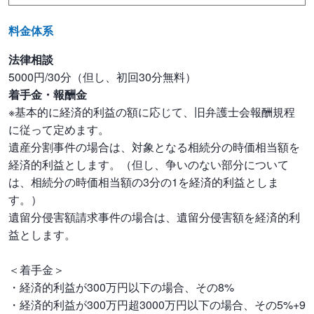
料金体系
遺産に不動産が含まれることも少なくありません。当事務所は複数
法律相談
の不動産業者と連携し、ご希望に沿える形で対応することが可能で
5000円/30分（但し、初回30分無料）
す。売却しにくく、大手業者が敬遠しがちな物件にも柔軟に対応で
着手金・報酬金
きる不動産業者とも提携していますので、ご安心ください。
※基本的に経済的利益の額に応じて、旧弁護士会報酬規程
不動産業者のほか、税理士や司法書士とも連携しており、事業承継
に従って定めます。
を含んだ相続案件にもワンストップで対応が可能です。
遺産分割事件の場合は、対象となる相続分の時価相当額を
初回相談は30分無料ですので、遺産・相続問題でお悩みの場合は気
経済的利益とします。（但し、争いのない部分について
軽にご相談ください。
は、相続分の時価相当額の3分の1を経済的利益としま
す。）
遺留分侵害額請求事件の場合は、遺留分侵害額を経済的利
益とします。
相続問題のお悩みはぜひご相談ください
＜着手金＞
・経済的利益が300万円以下の場合、その8%
・経済的利益が300万円超3000万円以下の場合、その5%+9