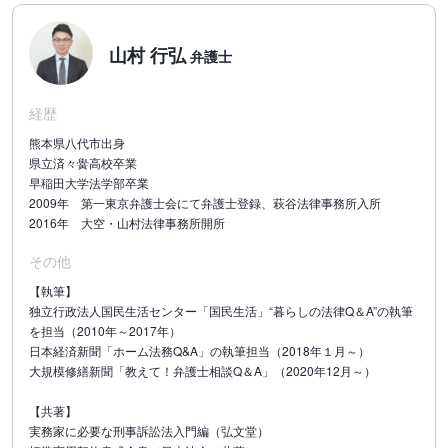
山村 行弘
弁護士
経歴
熊本県八代市出身
県立済々黌高校卒業
早稲田大学法学部卒業
2009年 第一東京弁護士会にて弁護士登録、萩谷法律事務所入所
2016年 大空・山村法律事務所開所
その他
【執筆】
独立行政法人国民生活センター「国民生活」“暮らしの法律Q＆A”の執筆
を担当（2010年～2017年）
日本経済新聞「ホーム法務Q&A」の執筆担当（2018年１月～）
大規模修繕新聞「教えて！弁護士相談Q＆A」（2020年12月～）
【共著】
実務家に必要な刑事訴訟法入門編（弘文堂）