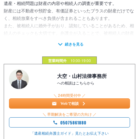
遺産・相続問題は財産の内容や相続人の調査が重要です。
財産には不動産や預貯金、有価証券といったプラスの財産だけでな
く、相続放棄をすべき負債が含まれることもあります。
また、被相続人に婚外子がおり、認知していることがあるため、相
続人のチェックも大切です。弁護士が入ることで、被相続人の財産
内容や相続人を正確に把握し、適切に対応することができます。
営業時間外
10:00-19:00
法定相続人と財産の内容がわかれば解決するわけではありません。
相続は「争続」とも言われ、法定相続人のなかに被相続人と同居し
大空・山村法律事務所
ている者と離れて暮らす者がいる場合は争いごとになりやすい傾向
への相談はこちらから
があります。
このような場合、弁護士が調整役として間に入ることで現実的な着
＼ 24時間受付中 ／
地点を図りやすくなります。
Webで相談
遺産・相続問題は被相続人が生前に遺言書を作成することや家族信
＼ 早期解決をご希望の方向け ／
託を活用することでトラブルを抑えやすくなります。当事務所で
05075861880
は、トラブルを回避し、被相続人の意志を反映した適正な遺言書を
作成したり、家族信託を行うためのサポートも行っていますので、
「遺産相続弁護士ガイド」見たと
お伝え下さい
ぜひご相談ください。