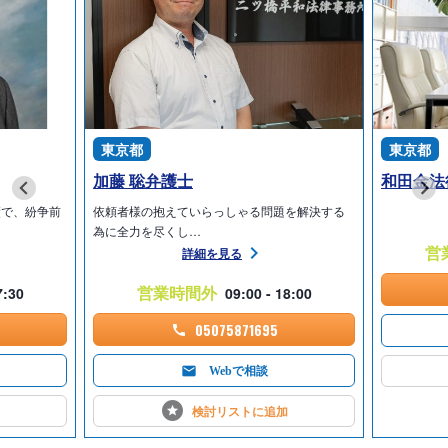
東京都
東京都
加藤 聡弁護士
和田金法
績で、紛争前
依頼者様の抱えていらっしゃる問題を解決する
為に全力を尽くし…
営
詳細を見る
営業時間外
7:30
09:00 - 18:00
05075871695
Webで相談
検討リストに
追加