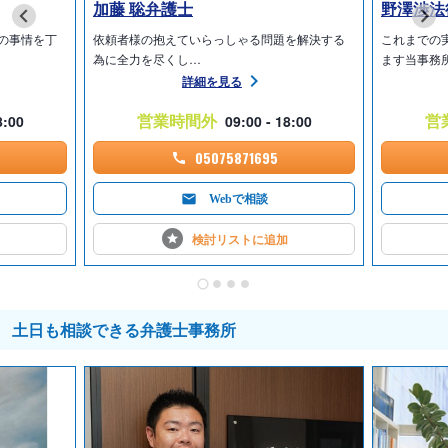
加藤 聡弁護士
野澤渉法
の事情を丁
依頼者様の抱えていらっしゃる問題を解決する
これまでの
為に全力を尽くし…
ます当事務
詳細を見る
営業時間外
営
8:00
09:00 - 18:00
05075871695
Webで相談
検討リストに
追加
土日も相談できる弁護士事務所