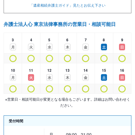
断をするかが重要となるためです。
「遺産相続弁護士ガイド」見たと
お伝え下さい
弁護士法人心の相続チームには、家庭裁判所で家事調停委員を12年
務めた弁護士が在籍しております。その豊富なノウハウをもとに、
弁護士法人心 東京法律事務所の営業日・相談可能日
相続人が10人以上いるような案件や会社の事業承継案件など、難解
な相続案件も自信を持って取り組ませていただいております。
3
4
5
6
7
8
9
月
火
水
木
金
土
日
■弁護士・税理士がワンストップサービスを提供
相続案件では、税理士など他分野の専門家との連携が必要です。遺
言書や遺産分割協議書などは、相続税を念頭において作成しなけれ
10
11
12
13
14
15
16
ば、予想しなかったような相続税を課されてしまうおそれがあるた
月
火
水
木
金
土
日
めです。
通常の弁護士事務所の場合は、税理士を別の事務所で探さなければ
※営業日・相談可能日が変更となる場合もございます。詳細はお問い合わせく
ならず二度手間になってしまいます。しかし弁護士法人心には、グ
ださい。
ループ内に税理士法人心がありますので、ワンストップで対応する
ことが可能です。
受付時間
月
09:00 - 21:00