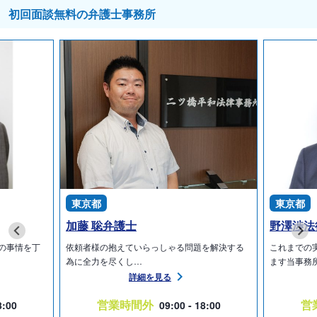
初回面談無料の弁護士事務所
1．事件等の内容及び難易度並びに相続人の数等に応じて、減額あ
るいは増額させていただく場合や、時間制報酬とさせていただく場
合があります。
2．上記にかかわらず、報酬金の最低額は、33万円程度を目安とさ
せていただいております。
3．事件等の内容等により、同一事件についての2回目以降のご相談
を承れない場合や有料とさせていただく場合もございます。
4．実費等のほか、必要に応じて、出張費や出廷費等をご負担いた
だいております。
5．相続の上記以外の費用につきましてはお問い合わせください。
6．定義等につきましてはお問い合わせください。
東京都
東京都
加藤 聡弁護士
野澤渉法
■相続手続サポート
の事情を丁
依頼者様の抱えていらっしゃる問題を解決する
これまでの
【着手金】
為に全力を尽くし…
ます当事務
経済的利益のうち
詳細を見る
・～300万円以下の部分：33万円
営業時間外
営
8:00
09:00 - 18:00
・300万円を超える部分～3,000万円以下の部分：2.2％