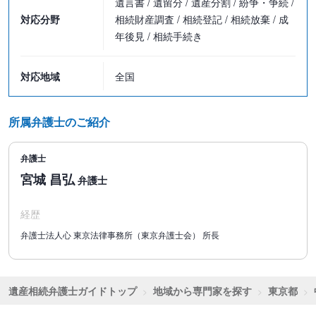
遺言書 / 遺留分 / 遺産分割 / 紛争・争続 /
■限定承認
対応分野
相続財産調査 / 相続登記 / 相続放棄 / 成
限定承認の申述：11万円～
年後見 / 相続手続き
■清算手続
・着手金：33万円～
対応地域
全国
・報酬金：33万円～
※ただし、清算の結果、相続する財産がある場合は、その財産の
所属弁護士のご紹介
11％を加算させていただきます。
弁護士
■遺留分侵害額請求
【着手金】
宮城 昌弘
弁護士
無料
【報酬金】
経歴
経済的利益のうち
弁護士法人心 東京法律事務所（東京弁護士会） 所長
・～1,000万円以下までの部分：19.8％
・1,000万円を超える部分～5,000万円以下の部分：13.2％
・5,000万円を超える部分～1億円以下の部分：9.9％
遺産相続弁護士ガイドトップ
地域から専門家を探す
東京都
・1億円を超える部分～2億円以下の部分：7.7％
・2億円を超える部分：5.5％