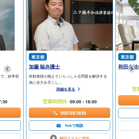
・不動産5件を超える分は、1件増えるごとに3,300円加算
登記原因が同じで、同時に複数の申請を出す場合
・不動産1件2万2,000円
・以後不動産5件までは、1件増えるごとに8,800円加算
・不動産5件を超える分は、1件増えるごとに3,300円加算
■相続登記以外の名義変更手続
名義1件あたり：3万3,000円～
東京都
東京都
加藤 聡弁護士
和田金法
■節税対策
績で、紛争前
節税対策（一般の方向け）：11万円～
依頼者様の抱えていらっしゃる問題を解決する
為に全力を尽くし…
営
詳細を見る
■事業承継
事業承継対策（会社経営者向け）：33万円～
営業時間外
7:30
09:00 - 18:00
05075871695
Webで相談
検討リストに
追加