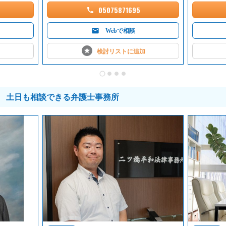
・3,000万円を超える部分～3億円以下の部分：1.1％
05075871695
・3億円を超える部分：0.55％
Webで相談
■遺産分割協議
検討リストに
追加
【相続分に争いがない場合】
経済的利益のうち
・～1,000万円以下まで：8.8％
・1,000万円を超える部分～5,000万円以下の部分 ：5.5％
土日も相談できる弁護士事務所
・5,000万円を超える部分～1億円以下の部分 ：4.4％
・1億円を超える部分～2億円以下の部分 ：3.3％
・2億円を超える部分：2.2％
1．事件等の内容及び難易度並びに相続人の数等に応じて、減額あ
るいは増額させていただく場合や、時間制報酬とさせていただく場
合があります。
2．相続財産の範囲又は相続分に争いがある場合は、報酬金の額は3
倍を上限に増額させていただくことがあります。
3．上記にかかわらず、報酬金の最低額は、33万円程度を目安とさ
せていただいております。