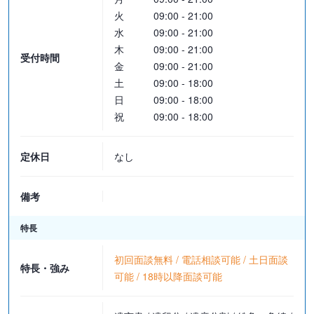
◇料金体系
火
09:00 - 21:00
■遺言書作成（遺言書保管料を含む）
水
09:00 - 21:00
8万8,000円～
木
09:00 - 21:00
受付時間
金
09:00 - 21:00
■相続人調査
土
09:00 - 18:00
5万5,000円～
日
09:00 - 18:00
祝
09:00 - 18:00
■相続財産調査
3万3,000円～
定休日
なし
■相続関係説明図作成
1万1,000円
備考
■相続放棄の申述
特長
・被相続人が亡くなってから3か月経過前：2万2,000円～
・被相続人が亡くなってから3か月経過後：6万6,000円～
初回面談無料 / 電話相談可能 / 土日面談
特長・強み
※ただし、放棄の有効性を争われた場合は、その他の金銭請求事件
可能 / 18時以降面談可能
等として、別途、弁護士報酬をいただきます。