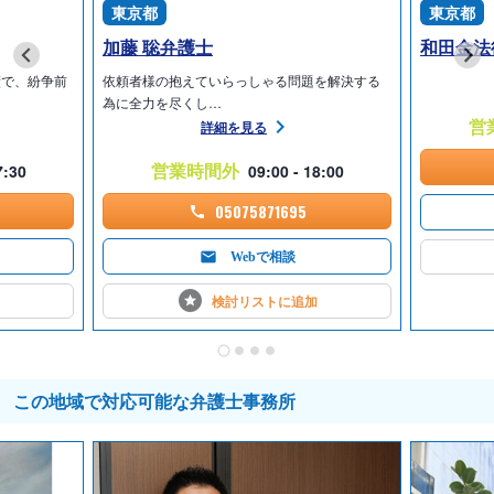
東京都
東京都
4．事件等の内容等により、同一事件についての2回目以降のご相談
加藤 聡弁護士
和田金法
を承れない場合や有料とさせていただく場合もございます。
5．実費等の他、必要に応じて、出張費や出廷費等をご負担いただ
績で、紛争前
依頼者様の抱えていらっしゃる問題を解決する
いております。
為に全力を尽くし…
営
詳細を見る
6．相続の上記以外の費用につきましてはお問い合わせください。
7．定義等につきましてはお問い合わせください。
営業時間外
7:30
09:00 - 18:00
■遺産分割協議書の作成
05075871695
5万5,000円～
Webで相談
■相続登記
検討リストに
追加
【登記名義人表示変更登記】
・不動産1件まで1万1,000円
・以後、不動産が1件増えるごとに1,100円加算
【所有権移転登記】
この地域で対応可能な弁護士事務所
登記原因が同じで、同時に複数の申請を出す場合以外
・不動産 1件 3万800円
・以後、不動産5件までは、1件増えるごとに8,800円加算