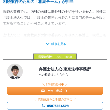
相続案件のための「相続チーム」が担当
医師の業務でも、内科の医師は脳外科の手術を行いません。同様に
弁護士法人心では、弁護士の業務も分野ごとに専門のチームを設け
て対応することが不可欠と考えています。
当法人では、家庭裁判所の調停委員を長年務めた弁護士・税理士兼
弁護士を中心に「相続チーム」をつくりました。相続チームでは、
集中的に相続業務を行い、より多くの実績を積み重ねています。
営業時間外
09:00-18:00
相続を含めた年36回以上の研究会を開催し、常日頃から研鑽を積ん
でいます。そのため、不動産の評価や相続税の理解、非上場株式の
弁護士法人心 東京法律事務所
価額算定方法など専門性の高いノウハウが必要となる案件にも対応
への相談はこちらから
することができます。
＼ 24時間受付中 ／
■豊富な経験・ノウハウを活かして対応
Webで相談
遺産分割や遺留分侵害額請求などの相続案件を適切に解決するため
＼ 早期解決をご希望の方向け ／
には、裁判官や調停委員の考え方を熟知しておく必要があります。
05075864529
もし裁判や調停になった場合は、裁判官や調停委員がどのような判