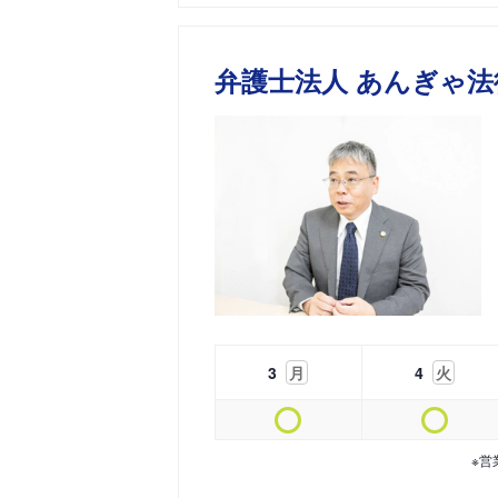
弁護士法人 あんぎゃ法
3
月
4
火
※営