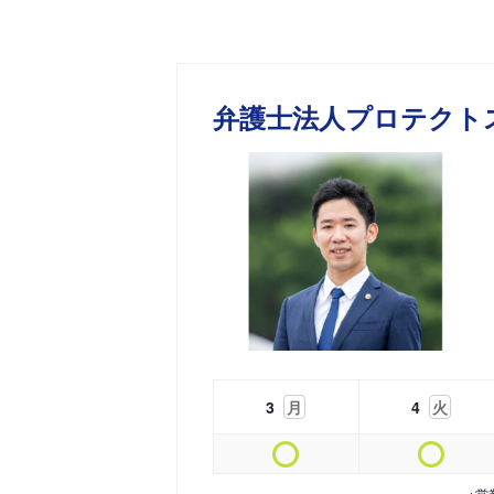
弁護士法人プロテクト
3
月
4
火
※営