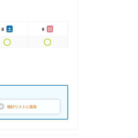
8
土
9
日
検討リストに
追加