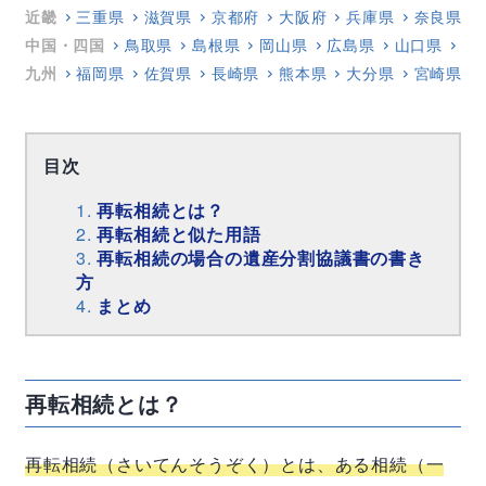
近畿
三重県
滋賀県
京都府
大阪府
兵庫県
奈良県
中国・四国
鳥取県
島根県
岡山県
広島県
山口県
徳
九州
福岡県
佐賀県
長崎県
熊本県
大分県
宮崎県
目次
再転相続とは？
再転相続と似た用語
再転相続の場合の遺産分割協議書の書き
方
まとめ
再転相続とは？
再転相続（さいてんそうぞく）とは、ある相続（一