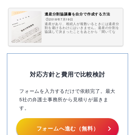
遺産分割協議書を自分で作成する方法
🕒️2018年7月19日
遺産があり、相続人が複数いるときには遺産分
割を避けるわけにはいきません。遺産の分割を
協議して決まったことをあとから「聞いてな
い」「そんなつもりじゃなかった」などと揉め
事を避けるためにも、遺産分割協議書の作成は
おすすめです。しかも、遺産分割協議書の提出
が求められる手続きも多いのです。作っておけ
ば、たくさんのメリットがあります。ここで
は、多くの方が直面する遺産分割という場面で
慌てないよう、遺産分割の進め方や遺産分割協
議書の作成方法について知っておくべきポイン
ト、自分で遺産分割協議書を作成する方法...
対応方針と費用で比較検討
フォームを入力するだけで依頼完了。最大
5社の弁護士事務所から見積りが届きま
す。
chevron_right
フォームへ進む（無料）