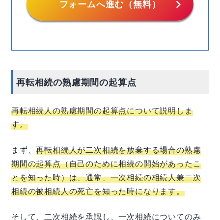
chevron_right
フォームへ進む（無料）
再転相続の熟慮期間の起算点
再転相続人の熟慮期間の起算点について説明しま
す。
まず、
再転相続人が二次相続を放棄する場合の熟慮
期間の起算点（自己のために相続の開始があったこ
とを知った時）は、通常、一次相続の相続人兼二次
相続の被相続人の死亡を知った時になります。
そして、二次相続を承認し、一次相続についてのみ