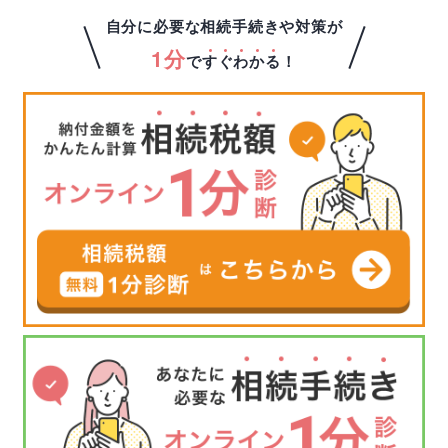
自分に必要な相続手続きや対策が
1分
で
す
ぐ
わ
か
る
！