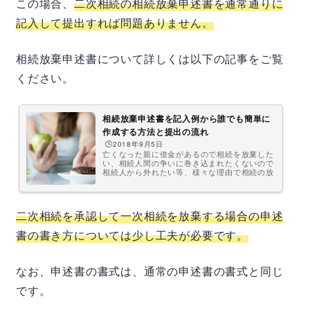
この場合、
二次相続の相続放棄申述書を通常通りに
記入して提出すれば問題ありません。
相続放棄申述書について詳しくは以下の記事をご覧
ください。
相続放棄申述書を記入例から誰でも簡単に
作成する方法と提出の流れ
🕒️2018年9月5日
亡くなった親に借金があるので相続を放棄した
い、相続人間の争いに巻き込まれたくないので
相続人から外れたい等、様々な理由で相続の放
棄を検討する方がおられると思います。相続放
棄を行うためには相続放棄申述書を作成しなけ
ればなりませんが、ここでは、その相続放棄申
述書の書き方や入手方法、提出後の流れなどに
二次相続を承認して一次相続を放棄する場合の申述
ついて説明したいと思います。相続放棄申述書
とは相続放棄申述書とは、ある方が亡くなった
書の書き方については少し工夫が必要です。
場合に、その相続人が相続をしたくない（放棄
したい）場合に、家庭裁判所に提出する書類で
す。遺産分割において、何も相続しな...
なお、申述書の書式は、通常の申述書の書式と同じ
です。