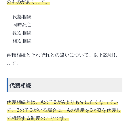
のものがあります。
代襲相続
同時死亡
数次相続
相次相続
再転相続とそれぞれとの違いについて、以下説明し
ます。
代襲相続
代襲相続とは、
A
の子
B
が
A
よりも先に亡くなってい
て、
B
の子
C
がいる場合に、
A
の遺産を
C
が
B
を代襲し
て相続する制度のことです。