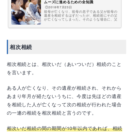
ムーズに進めるための全知識
🕒️2018年7月23日
祖母が亡くなり、祖母の息子である父が祖母の
遺産を相続するはずだったが、相続前にその父
が亡くなってしまった。そのような場合に、父
が相続するはずだった祖母の遺産を相続するこ
とはできるのでしょうか？また、祖母の遺産は
相続して、父の遺産は放棄するというようなこ
とはできるのでしょうか？このような複雑なケ
ースでは遺産分割協議書は、どのように記述す
ればよいのでしょうか？祖母の残してくれた不
相次相続
動産を登記する際に、父を省略して直接自分に
登記を移すことはできるのでしょうか？相続税
はどうなるのでしょうか？父の分も含...
相次相続とは、相次いだ（あいついだ）相続のこと
を言います。
ある人が亡くなり、その遺産が相続され、それから
あまり年月が経たないうちに、今度は先ほどの遺産
を相続した人が亡くなって次の相続が行われた場合
の一連の相続を相次相続と言うのです。
相次いだ相続の間の期間が
10
年以内であれば、相続