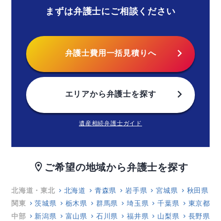
まずは弁護士にご相談ください
chevron_right
弁護士費用
一括見積りへ
chevron_right
エリアから
弁護士を探す
遺産相続弁護士ガイド
ご希望の地域から弁護士を探す
location_on
北海道・東北
北海道
青森県
岩手県
宮城県
秋田県
関東
茨城県
栃木県
群馬県
埼玉県
千葉県
東京都
中部
新潟県
富山県
石川県
福井県
山梨県
長野県