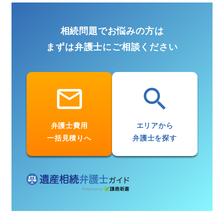
相続問題でお悩みの方は
まずは弁護士にご相談ください
email
search
弁護士費用
エリアから
一括見積りへ
弁護士を探す