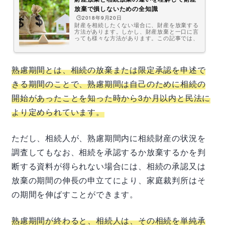
放棄で損しないための全知識
🕒️2018年9月20日
財産を相続したくない場合に、財産を放棄する
方法があります。しかし、財産放棄と一口に言
っても様々な方法があります。この記事では、
様々な財産放棄の方法とその違いを理解して、
財産放棄で損しないための全知識について、詳
しく、わかりやすく説明します。是非、参考に
してください。財産放棄とは？財産放棄とは、
熟慮期間とは、相続の放棄または限定承認を申述で
文字通り、財産を放棄することです。しかし、
財産放棄という言葉の定義は曖昧です。という
きる期間のことで、熟慮期間は自己のために相続の
のは、財産放棄は、法的な制度の名称ではない
からです。法的な制度であれば、手続きや効果
開始があったことを知った時から
3
か月以内と民法に
が法令で定められていますから、はっ...
より定められています。
ただし、相続人が、熟慮期間内に相続財産の状況を
調査してもなお、相続を承認するか放棄するかを判
断する資料が得られない場合には、相続の承認又は
放棄の期間の伸長の申立てにより、家庭裁判所はそ
の期間を伸ばすことができます。
熟慮期間が終わると、相続人は、その相続を単純承