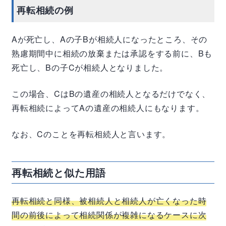
再転相続の例
A
が死亡し、
A
の子
B
が相続人になったところ、その
熟慮期間中に相続の放棄または承認をする前に、
B
も
死亡し、
B
の子
C
が相続人となりました。
この場合、
C
は
B
の遺産の相続人となるだけでなく、
再転相続によって
A
の遺産の相続人にもなります。
なお、
C
のことを再転相続人と言います。
再転相続と似た用語
再転相続と同様、被相続人と相続人が亡くなった時
間の前後によって相続関係が複雑になるケースに次