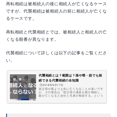
再転相続は被相続人の後に相続人が亡くなるケース
ですが、代襲相続は被相続人の前に相続人が亡くな
るケースです。
再転相続と代襲相続とでは、被相続人と相続人の亡
くなる順番が異なります。
代襲相続について詳しくは以下の記事をご覧くださ
い。
代襲相続とは？範囲は？孫や甥・姪でも相
続できる代襲相続の全知識
🕒️2018年6月17日
祖父母が親よりも先に亡くなることが多いです
が、その場合は「祖父母の遺産を親が相続し、
親が亡くなると自分と兄弟が相続する」という
ように、財産は下の世代に脈々と引き継がれて
いきます。では、祖父母よりも先に親が亡くな
った場合はどうなるの？祖父母の財産を自分が
相続することもできる？このように、亡くなる
順番が異なるだけで他の孫との間に不公平が生
じる可能性があるのですが、そのような不公平