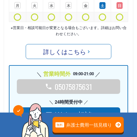
月
火
水
木
金
土
日
※営業日・相談可能日が変更となる場合もございます。詳細はお問い合
わせください。
詳しくはこちら
営業時間外
09:00-21:00
05075875631
24時間受付中
Webで相談
検討リストに
追加