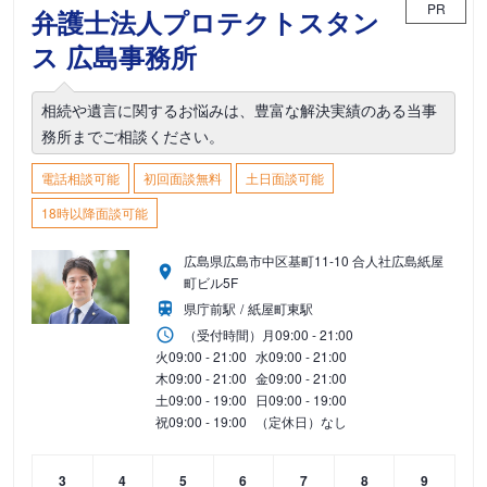
PR
弁護士法人プロテクトスタン
ス 広島事務所
相続や遺言に関するお悩みは、豊富な解決実績のある当事
務所までご相談ください。
電話相談可能
初回面談無料
土日面談可能
18時以降面談可能
広島県広島市中区基町11-10 合人社広島紙屋
町ビル5F
県庁前駅
紙屋町東駅
（受付時間）
月
09:00 - 21:00
火
09:00 - 21:00
水
09:00 - 21:00
木
09:00 - 21:00
金
09:00 - 21:00
土
09:00 - 19:00
日
09:00 - 19:00
祝
09:00 - 19:00
（定休日）なし
3
4
5
6
7
8
9