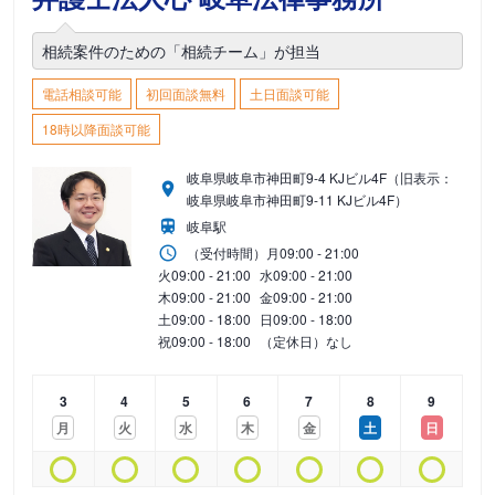
相続案件のための「相続チーム」が担当
電話相談可能
初回面談無料
土日面談可能
18時以降面談可能
岐阜県岐阜市神田町9-4 KJビル4F（旧表示：
岐阜県岐阜市神田町9-11 KJビル4F）
岐阜駅
（受付時間）
月
09:00 - 21:00
火
09:00 - 21:00
水
09:00 - 21:00
木
09:00 - 21:00
金
09:00 - 21:00
土
09:00 - 18:00
日
09:00 - 18:00
祝
09:00 - 18:00
（定休日）なし
3
4
5
6
7
8
9
月
火
水
木
金
土
日