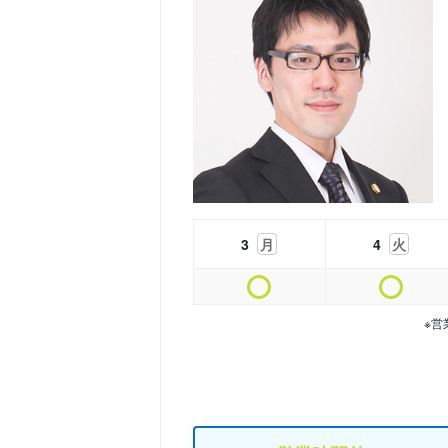
3
月
4
火
※営