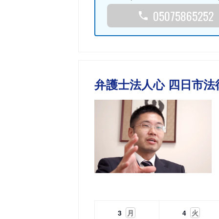
05075865252
弁護士法人心 四日市法
3
月
4
火