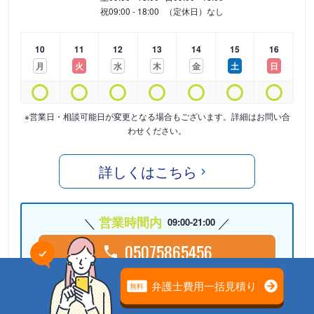
祝
09:00 - 18:00
（定休日）なし
10
11
12
13
14
15
16
月
火
水
木
金
土
日
※営業日・相談可能日が変更となる場合もございます。詳細はお問い合
わせください。
詳しくはこちら
営業時間内
09:00-21:00
05075865456
24時間受付中