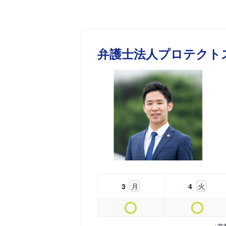
弁護士法人プロテクト
3
月
4
火
※営