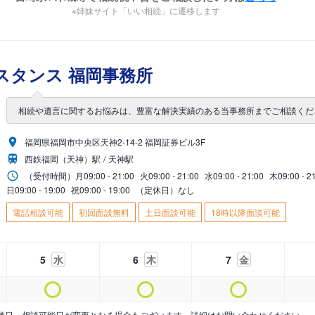
※姉妹サイト「いい相続」に遷移します
スタンス 福岡事務所
相続や遺言に関するお悩みは、豊富な解決実績のある当事務所までご相談くだ
福岡県福岡市中央区天神2-14-2 福岡証券ビル3F
西鉄福岡（天神）駅
天神駅
（受付時間）
月
09:00 - 21:00
火
09:00 - 21:00
水
09:00 - 21:00
木
09:00 - 2
日
09:00 - 19:00
祝
09:00 - 19:00
（定休日）なし
電話相談可能
初回面談無料
土日面談可能
18時以降面談可能
5
水
6
木
7
金
業日・相談可能日が変更となる場合もございます。詳細はお問い合わせください。