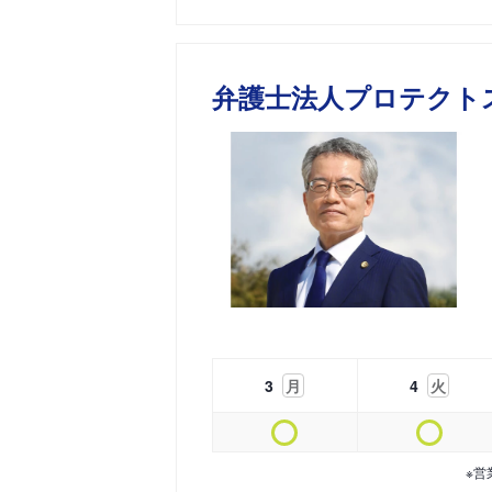
弁護士法人プロテクト
3
月
4
火
※営