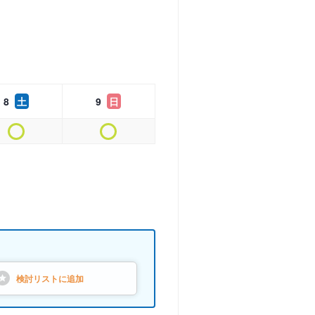
8
土
9
日
検討リストに
追加