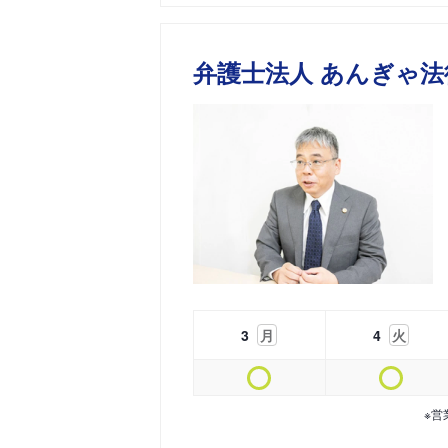
弁護士法人 あんぎゃ法
3
月
4
火
※営