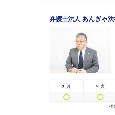
弁護士法人 あんぎゃ法
3
月
4
火
※営