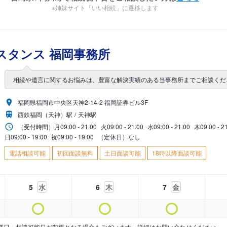
※姉妹サイト「いい相続」に遷移します
スタンス 福岡事務所
相続や遺言に関するお悩みは、豊富な解決実績のある当事務所までご相談くだ
福岡県福岡市中央区天神2-14-2 福岡証券ビル3F
西鉄福岡（天神）駅
天神駅
（受付時間）
月
09:00 - 21:00
火
09:00 - 21:00
水
09:00 - 21:00
木
09:00 - 2
日
09:00 - 19:00
祝
09:00 - 19:00
（定休日）なし
電話相談可能
初回面談無料
土日面談可能
18時以降面談可能
5
水
6
木
7
金
業日・相談可能日が変更となる場合もございます。詳細はお問い合わせください。