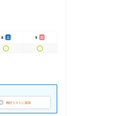
8
土
9
日
検討リストに
追加