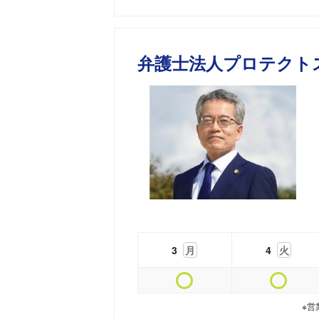
弁護士法人プロテクト
3
月
4
火
※営