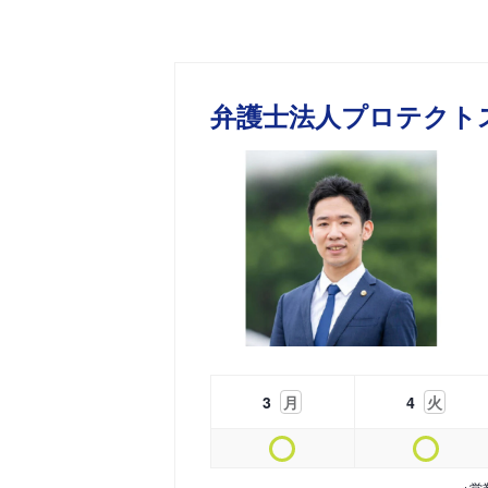
弁護士法人プロテクト
3
月
4
火
※営