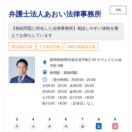
PR
弁護士法人あおい法律事務所
【相続問題に特化した法律事務所】相談しやすい体制を整
えてお待ちしています
電話相談可能
土日面談可能
18時以降面談可能
静岡県静岡市葵区追手町2-20 ヤマムラビル追
手町 9階
静岡駅
新静岡駅
（受付時間）
月
09:00 - 20:00
火
09:00 - 20:00
水
09:00 - 20:00
木
09:00 - 20:00
金
09:00 - 20:00
土
10:00 - 18:00
日
10:00 - 18:00
祝
10:00 - 18:00
（定休日）なし
3
4
5
6
7
8
9
月
火
水
木
金
土
日