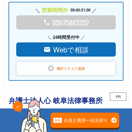
営業時間外
09:00-21:00
05075865252
24時間受付中
Webで相談
検討リストに
追加
PR
弁護士法人心 岐阜法律事務所
相続案件のための「相続チーム」が担当
電話相談可能
初回面談無料
土日面談可能