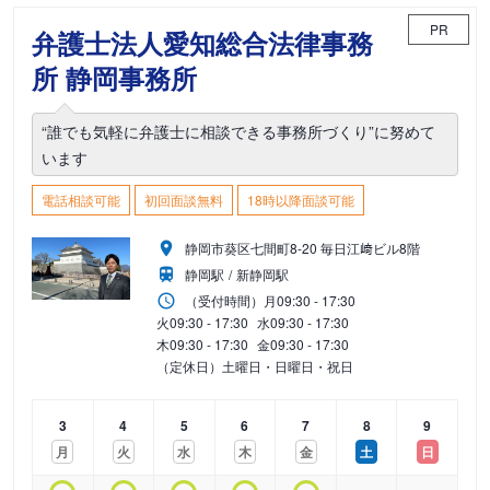
PR
弁護士法人愛知総合法律事務
所 静岡事務所
“誰でも気軽に弁護士に相談できる事務所づくり”に努めて
います
電話相談可能
初回面談無料
18時以降面談可能
静岡市葵区七間町8-20 毎日江﨑ビル8階
静岡駅
新静岡駅
（受付時間）
月
09:30 - 17:30
火
09:30 - 17:30
水
09:30 - 17:30
木
09:30 - 17:30
金
09:30 - 17:30
（定休日）土曜日・日曜日・祝日
3
4
5
6
7
8
9
月
火
水
木
金
土
日