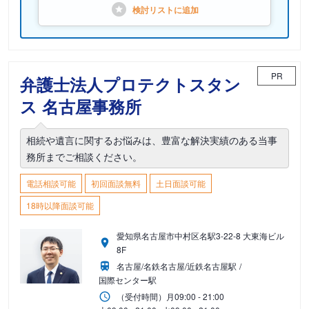
検討リストに
追加
PR
弁護士法人プロテクトスタン
ス 名古屋事務所
相続や遺言に関するお悩みは、豊富な解決実績のある当事
務所までご相談ください。
電話相談可能
初回面談無料
土日面談可能
18時以降面談可能
愛知県名古屋市中村区名駅3-22-8 大東海ビル
8F
名古屋/名鉄名古屋/近鉄名古屋駅
国際センター駅
（受付時間）
月
09:00 - 21:00