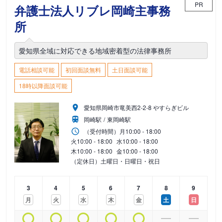
PR
弁護士法人リブレ岡崎主事務
所
愛知県全域に対応できる地域密着型の法律事務所
電話相談可能
初回面談無料
土日面談可能
18時以降面談可能
愛知県岡崎市竜美西2-2-8 やすらぎビル
岡崎駅
東岡崎駅
（受付時間）
月
10:00 - 18:00
火
10:00 - 18:00
水
10:00 - 18:00
木
10:00 - 18:00
金
10:00 - 18:00
（定休日）土曜日・日曜日・祝日
3
4
5
6
7
8
9
月
火
水
木
金
土
日