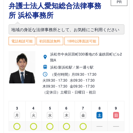
PR
弁護士法人愛知総合法律事務
所 浜松事務所
地域の身近な法律事務所として、お気軽にご利用ください
電話相談可能
初回面談無料
18時以降面談可能
浜松市中央区田町330番地の5 遠鉄田町ビル2
階A
浜松/新浜松駅
第一通り駅
（受付時間）
月
09:30 - 17:30
火
09:30 - 17:30
水
09:30 - 17:30
木
09:30 - 17:30
金
09:30 - 17:30
（定休日）土曜日・日曜日・祝日
3
4
5
6
7
8
9
月
火
水
木
金
土
日