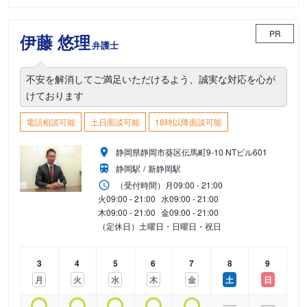
PR
伊藤 悠理
弁護士
不安を解消してご満足いただけるよう、誠実な対応を心が
けております
電話相談可能
土日面談可能
18時以降面談可能
静岡県静岡市葵区伝馬町9-10 NTビル601
静岡駅
新静岡駅
（受付時間）
月
09:00 - 21:00
火
09:00 - 21:00
水
09:00 - 21:00
木
09:00 - 21:00
金
09:00 - 21:00
（定休日）土曜日・日曜日・祝日
3
4
5
6
7
8
9
月
火
水
木
金
土
日