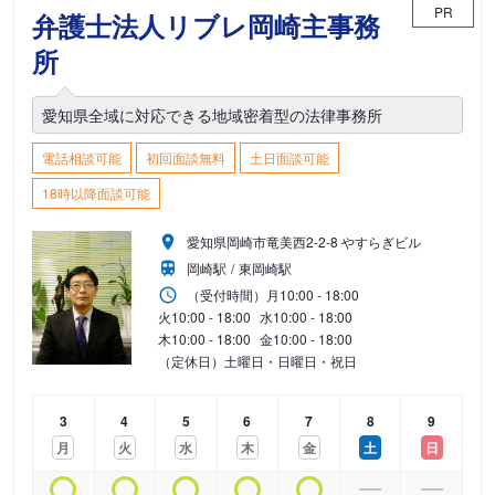
PR
弁護士法人リブレ岡崎主事務
所
愛知県全域に対応できる地域密着型の法律事務所
電話相談可能
初回面談無料
土日面談可能
18時以降面談可能
愛知県岡崎市竜美西2-2-8 やすらぎビル
岡崎駅
東岡崎駅
（受付時間）
月
10:00 - 18:00
火
10:00 - 18:00
水
10:00 - 18:00
木
10:00 - 18:00
金
10:00 - 18:00
（定休日）土曜日・日曜日・祝日
3
4
5
6
7
8
9
月
火
水
木
金
土
日