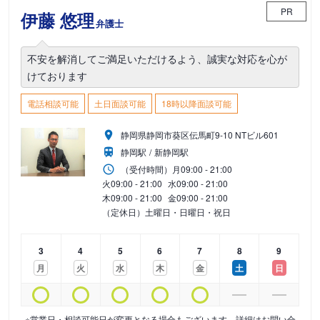
PR
伊藤 悠理
弁護士
不安を解消してご満足いただけるよう、誠実な対応を心が
けております
電話相談可能
土日面談可能
18時以降面談可能
静岡県静岡市葵区伝馬町9-10 NTビル601
静岡駅
新静岡駅
（受付時間）
月
09:00 - 21:00
火
09:00 - 21:00
水
09:00 - 21:00
木
09:00 - 21:00
金
09:00 - 21:00
（定休日）土曜日・日曜日・祝日
3
4
5
6
7
8
9
月
火
水
木
金
土
日
※営業日・相談可能日が変更となる場合もございます。詳細はお問い合