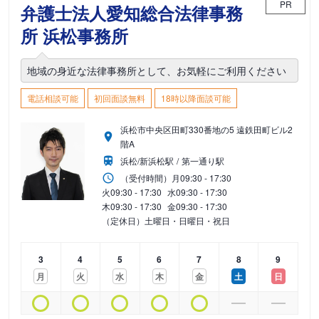
PR
弁護士法人愛知総合法律事務
所 浜松事務所
地域の身近な法律事務所として、お気軽にご利用ください
電話相談可能
初回面談無料
18時以降面談可能
浜松市中央区田町330番地の5 遠鉄田町ビル2
階A
浜松/新浜松駅
第一通り駅
（受付時間）
月
09:30 - 17:30
火
09:30 - 17:30
水
09:30 - 17:30
木
09:30 - 17:30
金
09:30 - 17:30
（定休日）土曜日・日曜日・祝日
3
4
5
6
7
8
9
月
火
水
木
金
土
日