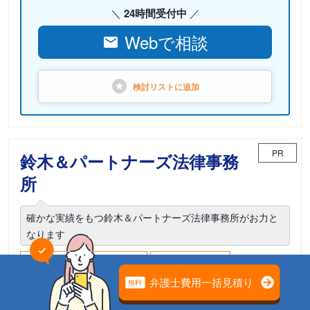
24時間受付中
Webで相談
検討リストに
追加
PR
鈴木＆パートナーズ法律事務
所
確かな実績をもつ鈴木＆パートナーズ法律事務所がお力と
なります
電話相談可能
土日面談可能
18時以降面談可能
東京都港区西新橋1-20-3 虎ノ門法曹ビル7階
7012号