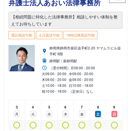
弁護士法人あおい法律事務所
【相続問題に特化した法律事務所】相談しやすい体制を整
えてお待ちしています
電話相談可能
土日面談可能
18時以降面談可能
静岡県静岡市葵区追手町2-20 ヤマムラビル追
手町 9階
静岡駅
新静岡駅
（受付時間）
月
09:00 - 20:00
火
09:00 - 20:00
水
09:00 - 20:00
木
09:00 - 20:00
金
09:00 - 20:00
土
10:00 - 18:00
日
10:00 - 18:00
祝
10:00 - 18:00
（定休日）なし
3
4
5
6
7
8
9
月
火
水
木
金
土
日