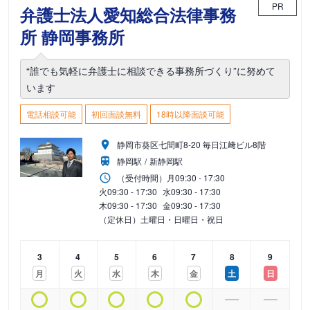
PR
弁護士法人愛知総合法律事務
所 静岡事務所
“誰でも気軽に弁護士に相談できる事務所づくり”に努めて
います
電話相談可能
初回面談無料
18時以降面談可能
静岡市葵区七間町8-20 毎日江﨑ビル8階
静岡駅
新静岡駅
（受付時間）
月
09:30 - 17:30
火
09:30 - 17:30
水
09:30 - 17:30
木
09:30 - 17:30
金
09:30 - 17:30
（定休日）土曜日・日曜日・祝日
3
4
5
6
7
8
9
月
火
水
木
金
土
日