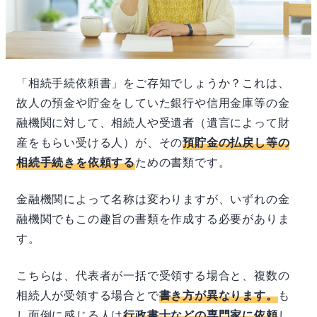
「相続手続依頼書」をご存知でしょうか？これは、
故人の預金や貯金をしていた銀行や信用金庫等の金
融機関に対して、相続人や受遺者（遺言によって財
産をもらい受ける人）が、その
預貯金の払戻し等の
相続手続きを依頼する
ための書類です。
金融機関によって名称は変わりますが、いずれの金
融機関でもこの趣旨の書類を作成する必要がありま
す。
こちらは、代表者が一括で受領する場合と、複数の
相続人が受領する場合とで
書き方が異なります。
も
し面倒に感じる人は
行政書士などの専門家に依頼
し