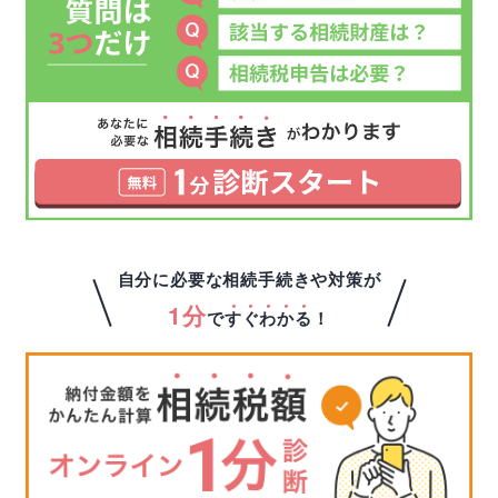
自分に必要な相続手続きや対策が
1分
で
す
ぐ
わ
か
る
！