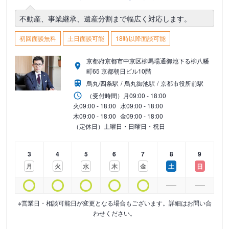
不動産、事業継承、遺産分割まで幅広く対応します。
初回面談無料
土日面談可能
18時以降面談可能
京都府京都市中京区柳馬場通御池下る柳八幡
町65 京都朝日ビル10階
烏丸/四条駅
烏丸御池駅
京都市役所前駅
（受付時間）
月
09:00 - 18:00
火
09:00 - 18:00
水
09:00 - 18:00
木
09:00 - 18:00
金
09:00 - 18:00
（定休日）土曜日・日曜日・祝日
3
4
5
6
7
8
9
月
火
水
木
金
土
日
※営業日・相談可能日が変更となる場合もございます。詳細はお問い合
わせください。