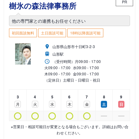
PR
樹氷の森法律事務所
他の専門家との連携もお任せください
初回面談無料
土日面談可能
18時以降面談可能
山形県山形市十日町3-2-3
山形駅
（受付時間）
月
09:00 - 17:00
火
09:00 - 17:00
水
09:00 - 17:00
木
09:00 - 17:00
金
09:00 - 17:00
（定休日）土曜日・日曜日・祝日
3
4
5
6
7
8
9
月
火
水
木
金
土
日
※営業日・相談可能日が変更となる場合もございます。詳細はお問い合
わせください。