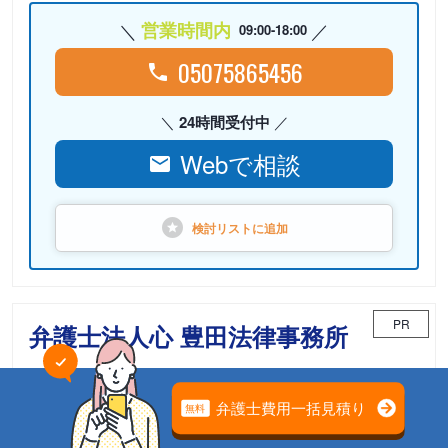
営業時間内
09:00-18:00
05075865456
24時間受付中
Webで相談
検討リストに
追加
PR
弁護士法人心 豊田法律事務所
相続案件のための「相続チーム」が担当
電話相談可能
初回面談無料
土日面談可能