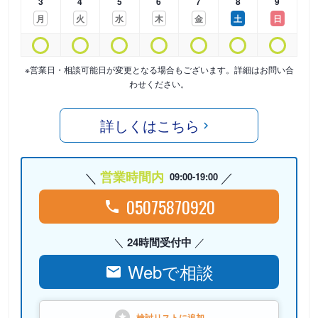
3
4
5
6
7
8
9
月
火
水
木
金
土
日
※営業日・相談可能日が変更となる場合もございます。詳細はお問い合
わせください。
詳しくはこちら
営業時間内
09:00-19:00
05075870920
24時間受付中
Webで相談
検討リストに
追加