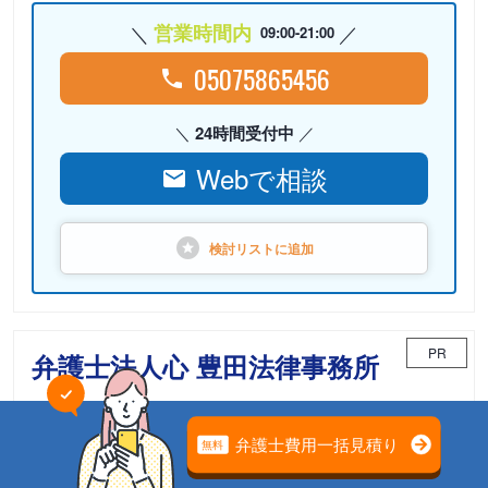
営業時間内
09:00-21:00
05075865456
24時間受付中
Webで相談
検討リストに
追加
PR
弁護士法人心 豊田法律事務所
相続案件のための「相続チーム」が担当
電話相談可能
初回面談無料
土日面談可能