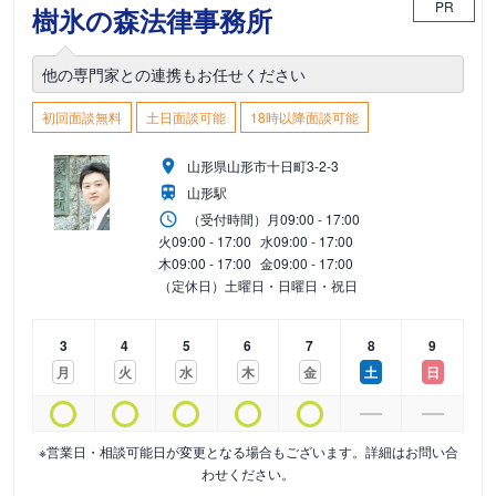
PR
樹氷の森法律事務所
他の専門家との連携もお任せください
初回面談無料
土日面談可能
18時以降面談可能
山形県山形市十日町3-2-3
山形駅
（受付時間）
月
09:00 - 17:00
火
09:00 - 17:00
水
09:00 - 17:00
木
09:00 - 17:00
金
09:00 - 17:00
（定休日）土曜日・日曜日・祝日
3
4
5
6
7
8
9
月
火
水
木
金
土
日
※営業日・相談可能日が変更となる場合もございます。詳細はお問い合
わせください。