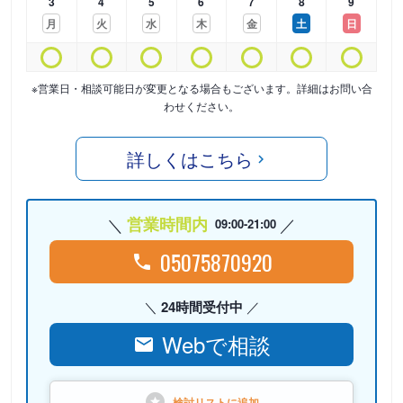
3
4
5
6
7
8
9
月
火
水
木
金
土
日
※営業日・相談可能日が変更となる場合もございます。詳細はお問い合
わせください。
詳しくはこちら
営業時間内
09:00-21:00
05075870920
24時間受付中
Webで相談
検討リストに
追加