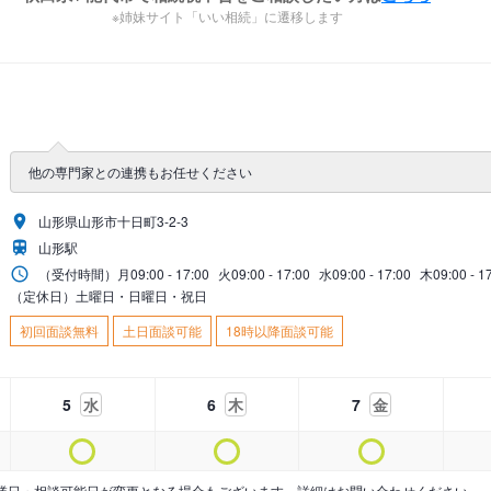
※姉妹サイト「いい相続」に遷移します
他の専門家との連携もお任せください
山形県山形市十日町3-2-3
山形駅
（受付時間）
月
09:00 - 17:00
火
09:00 - 17:00
水
09:00 - 17:00
木
09:00 - 1
（定休日）土曜日・日曜日・祝日
初回面談無料
土日面談可能
18時以降面談可能
5
水
6
木
7
金
業日・相談可能日が変更となる場合もございます。詳細はお問い合わせください。