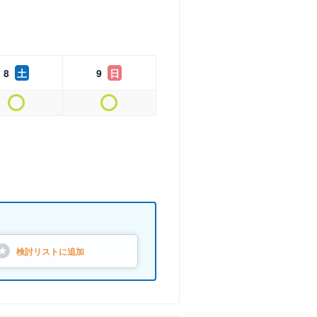
8
土
9
日
検討リストに
追加