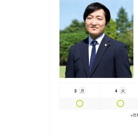
3
月
4
火
※営