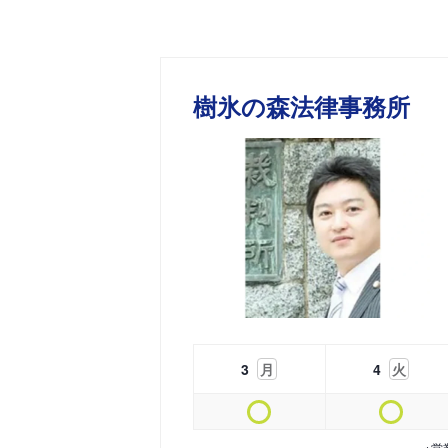
樹氷の森法律事務所
3
月
4
火
※営