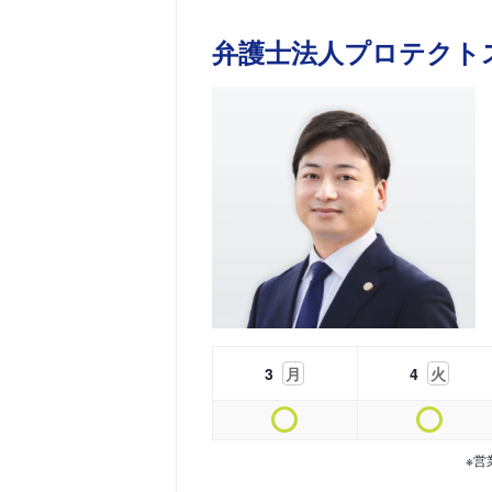
弁護士法人プロテクト
3
月
4
火
※営