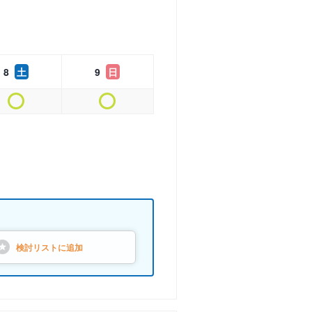
8
土
9
日
検討リストに
追加