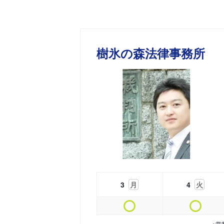
樹氷の森法律事務所
3
月
4
火
※営