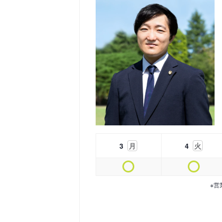
3
月
4
火
※営