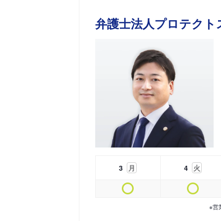
弁護士法人プロテクト
3
月
4
火
※営