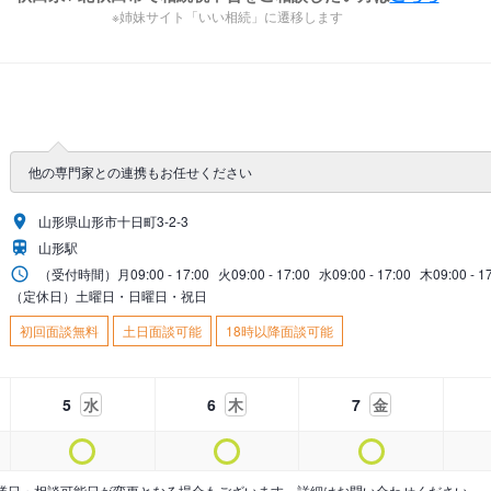
※姉妹サイト「いい相続」に遷移します
他の専門家との連携もお任せください
山形県山形市十日町3-2-3
山形駅
（受付時間）
月
09:00 - 17:00
火
09:00 - 17:00
水
09:00 - 17:00
木
09:00 - 1
（定休日）土曜日・日曜日・祝日
初回面談無料
土日面談可能
18時以降面談可能
5
水
6
木
7
金
業日・相談可能日が変更となる場合もございます。詳細はお問い合わせください。