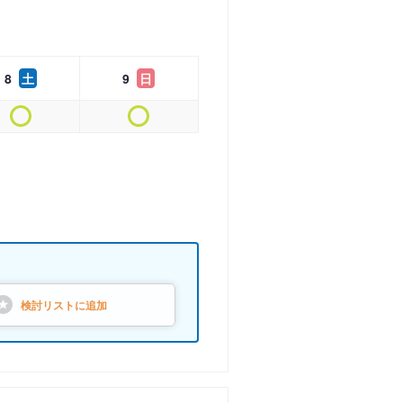
8
土
9
日
検討リストに
追加