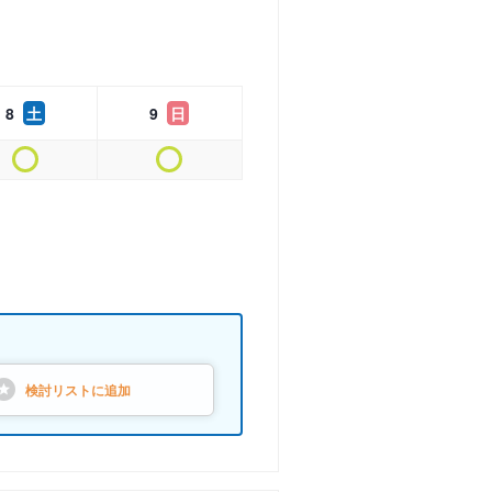
8
土
9
日
検討リストに
追加