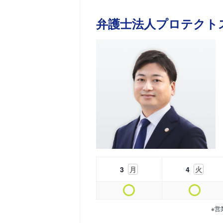
弁護士法人プロテクト
3
月
4
火
※営