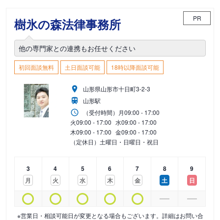
PR
樹氷の森法律事務所
他の専門家との連携もお任せください
初回面談無料
土日面談可能
18時以降面談可能
山形県山形市十日町3-2-3
山形駅
（受付時間）
月
09:00 - 17:00
火
09:00 - 17:00
水
09:00 - 17:00
木
09:00 - 17:00
金
09:00 - 17:00
（定休日）土曜日・日曜日・祝日
3
4
5
6
7
8
9
月
火
水
木
金
土
日
※営業日・相談可能日が変更となる場合もございます。詳細はお問い合