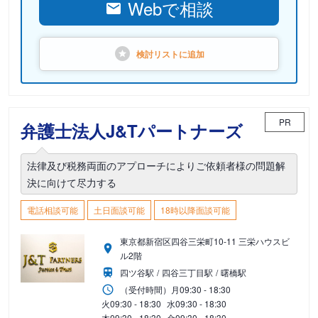
Webで相談
検討リストに
追加
PR
弁護士法人J&Tパートナーズ
法律及び税務両面のアプローチによりご依頼者様の問題解
決に向けて尽力する
電話相談可能
土日面談可能
18時以降面談可能
東京都新宿区四谷三栄町10-11 三栄ハウスビ
ル2階
四ツ谷駅
四谷三丁目駅
曙橋駅
（受付時間）
月
09:30 - 18:30
火
09:30 - 18:30
水
09:30 - 18:30
木
09:30 - 18:30
金
09:30 - 18:30