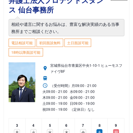
弁護士法人プロテクトスタン
ス 仙台事務所
相続や遺言に関するお悩みは、豊富な解決実績のある当事
務所までご相談ください。
電話相談可能
初回面談無料
土日面談可能
18時以降面談可能
宮城県仙台市青葉区中央1-10-1 ヒューモスフ
ァイヴ8F
（受付時間）
月
09:00 - 21:00
火
09:00 - 21:00
水
09:00 - 21:00
木
09:00 - 21:00
金
09:00 - 21:00
土
09:00 - 19:00
日
09:00 - 19:00
祝
09:00 - 19:00
（定休日）なし
3
4
5
6
7
8
9
月
火
水
木
金
土
日