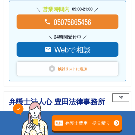
営業時間内
09:00-21:00
05075865456
24時間受付中
Webで相談
検討リストに
追加
PR
弁護士法人心 豊田法律事務所
相続案件のための「相続チーム」が担当
電話相談可能
初回面談無料
土日面談可能