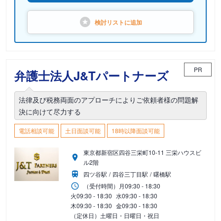
検討リストに
追加
PR
弁護士法人J&Tパートナーズ
法律及び税務両面のアプローチによりご依頼者様の問題解
決に向けて尽力する
電話相談可能
土日面談可能
18時以降面談可能
東京都新宿区四谷三栄町10-11 三栄ハウスビ
ル2階
四ツ谷駅
四谷三丁目駅
曙橋駅
（受付時間）
月
09:30 - 18:30
火
09:30 - 18:30
水
09:30 - 18:30
木
09:30 - 18:30
金
09:30 - 18:30
（定休日）土曜日・日曜日・祝日