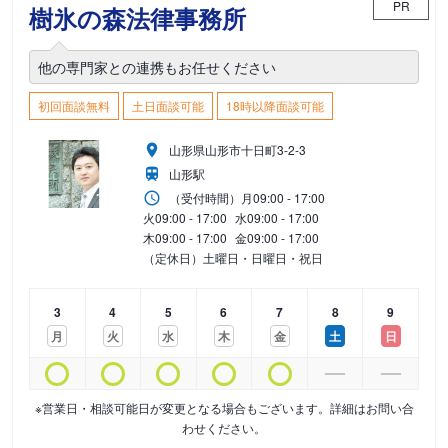
PR
樹氷の森法律事務所
他の専門家との連携もお任せください
初回面談無料
土日面談可能
18時以降面談可能
山形県山形市十日町3-2-3
山形駅
（受付時間）
月
09:00 - 17:00
火
09:00 - 17:00
水
09:00 - 17:00
木
09:00 - 17:00
金
09:00 - 17:00
（定休日）土曜日・日曜日・祝日
3
4
5
6
7
8
9
月
火
水
木
金
土
日
※営業日・相談可能日が変更となる場合もございます。詳細はお問い合
わせください。