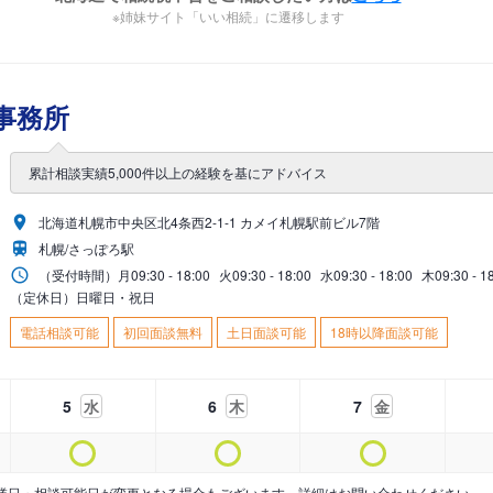
※姉妹サイト「いい相続」に遷移します
事務所
累計相談実績5,000件以上の経験を基にアドバイス
北海道札幌市中央区北4条西2-1-1 カメイ札幌駅前ビル7階
札幌/さっぽろ駅
（受付時間）
月
09:30 - 18:00
火
09:30 - 18:00
水
09:30 - 18:00
木
09:30 - 1
（定休日）日曜日・祝日
電話相談可能
初回面談無料
土日面談可能
18時以降面談可能
5
水
6
木
7
金
業日・相談可能日が変更となる場合もございます。詳細はお問い合わせください。