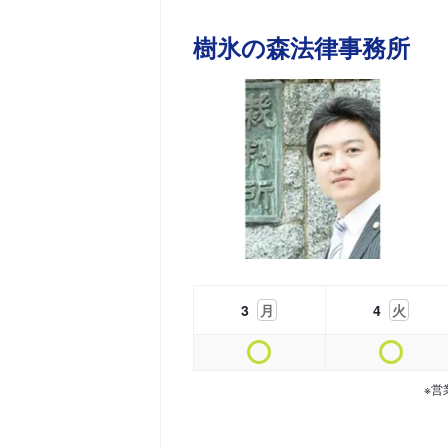
樹氷の森法律事務所
3
月
4
火
※営