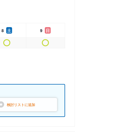
8
土
9
日
検討リストに
追加