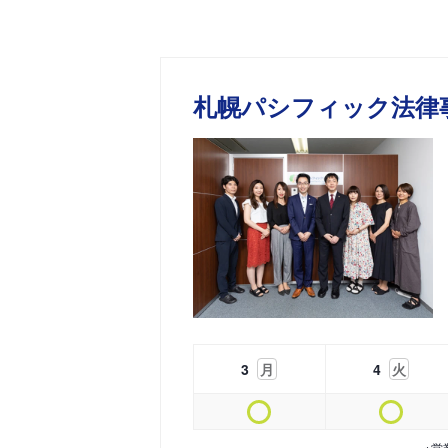
札幌パシフィック法律
3
月
4
火
※営