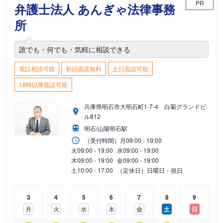
PR
弁護士法人 あんぎゃ法律事務
所
誰でも・何でも・気軽に相談できる
電話相談可能
初回面談無料
土日面談可能
18時以降面談可能
兵庫県明石市大明石町1-7-4 白菊グランドビ
ル812
明石/山陽明石駅
（受付時間）
月
09:00 - 19:00
火
09:00 - 19:00
水
09:00 - 19:00
木
09:00 - 19:00
金
09:00 - 19:00
土
10:00 - 17:00
（定休日）日曜日・祝日
3
4
5
6
7
8
9
月
火
水
木
金
土
日