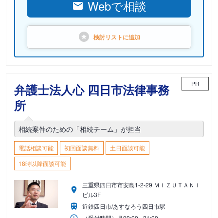
Webで相談
検討リストに
追加
PR
弁護士法人心 四日市法律事務
所
相続案件のための「相続チーム」が担当
電話相談可能
初回面談無料
土日面談可能
18時以降面談可能
三重県四日市市安島1-2-29 ＭＩＺＵＴＡＮＩ
ビル3F
近鉄四日市/あすなろう四日市駅
（受付時間）
月
09:00 - 21:00