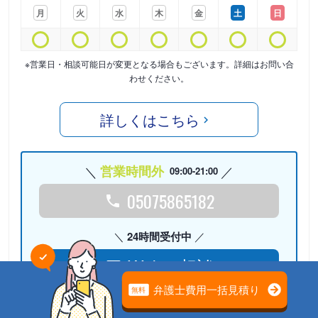
月
火
水
木
金
土
日
※営業日・相談可能日が変更となる場合もございます。詳細はお問い合
わせください。
詳しくはこちら
営業時間外
09:00-21:00
05075865182
24時間受付中
Webで相談
検討リストに
追加