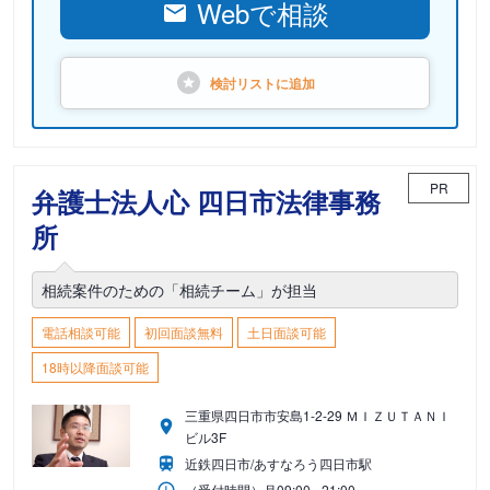
Webで相談
検討リストに
追加
PR
弁護士法人心 四日市法律事務
所
相続案件のための「相続チーム」が担当
電話相談可能
初回面談無料
土日面談可能
18時以降面談可能
三重県四日市市安島1-2-29 ＭＩＺＵＴＡＮＩ
ビル3F
近鉄四日市/あすなろう四日市駅
（受付時間）
月
09:00 - 21:00