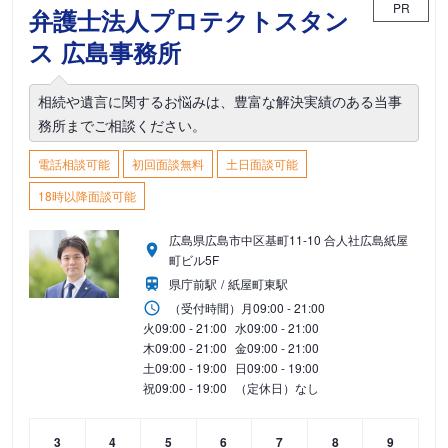
PR
弁護士法人プロテクトスタン
ス 広島事務所
相続や遺言に関するお悩みは、豊富な解決実績のある当事
務所までご相談ください。
電話相談可能
初回面談無料
土日面談可能
18時以降面談可能
広島県広島市中区基町11-10 合人社広島紙屋
町ビル5F
県庁前駅
紙屋町東駅
（受付時間）
月
09:00 - 21:00
火
09:00 - 21:00
水
09:00 - 21:00
木
09:00 - 21:00
金
09:00 - 21:00
土
09:00 - 19:00
日
09:00 - 19:00
祝
09:00 - 19:00
（定休日）なし
3
4
5
6
7
8
9