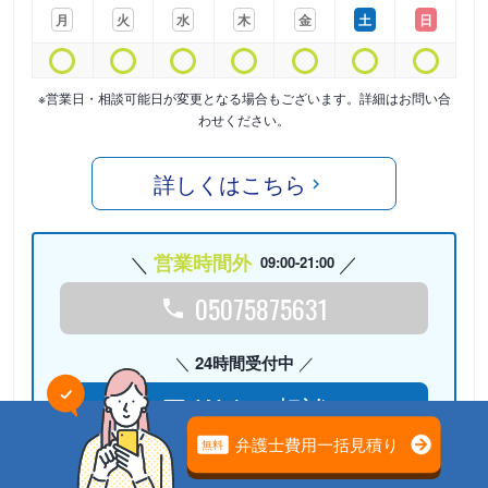
月
火
水
木
金
土
日
※営業日・相談可能日が変更となる場合もございます。詳細はお問い合
わせください。
詳しくはこちら
営業時間外
09:00-21:00
05075875631
24時間受付中
Webで相談
検討リストに
追加