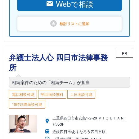
Webで相談
検討リストに
追加
PR
弁護士法人心 四日市法律事務
所
相続案件のための「相続チーム」が担当
電話相談可能
初回面談無料
土日面談可能
18時以降面談可能
三重県四日市市安島1-2-29 ＭＩＺＵＴＡＮＩ
ビル3F
近鉄四日市/あすなろう四日市駅
（受付時間）
月
09:00 - 21:00