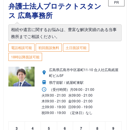
PR
弁護士法人プロテクトスタン
ス 広島事務所
相続や遺言に関するお悩みは、豊富な解決実績のある当事
務所までご相談ください。
電話相談可能
初回面談無料
土日面談可能
18時以降面談可能
広島県広島市中区基町11-10 合人社広島紙屋
町ビル5F
県庁前駅
紙屋町東駅
（受付時間）
月
09:00 - 21:00
火
09:00 - 21:00
水
09:00 - 21:00
木
09:00 - 21:00
金
09:00 - 21:00
土
09:00 - 19:00
日
09:00 - 19:00
祝
09:00 - 19:00
（定休日）なし
3
4
5
6
7
8
9