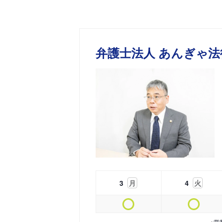
弁護士法人 あんぎゃ法
3
月
4
火
※営