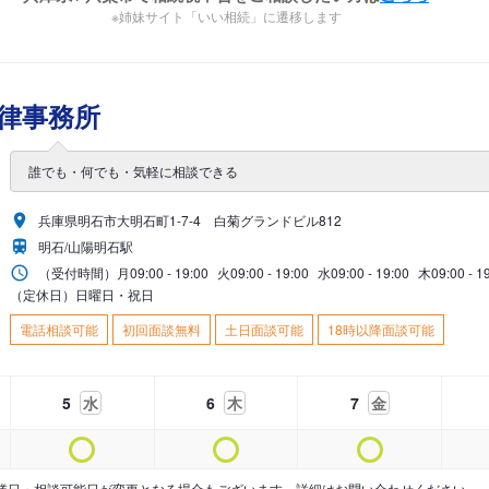
※姉妹サイト「いい相続」に遷移します
律事務所
誰でも・何でも・気軽に相談できる
兵庫県明石市大明石町1-7-4 白菊グランドビル812
明石/山陽明石駅
（受付時間）
月
09:00 - 19:00
火
09:00 - 19:00
水
09:00 - 19:00
木
09:00 - 1
（定休日）日曜日・祝日
電話相談可能
初回面談無料
土日面談可能
18時以降面談可能
5
水
6
木
7
金
業日・相談可能日が変更となる場合もございます。詳細はお問い合わせください。