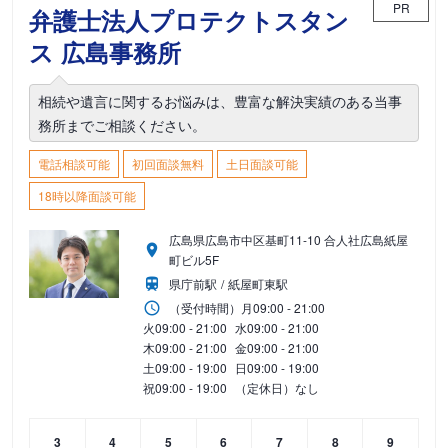
PR
弁護士法人プロテクトスタン
ス 広島事務所
相続や遺言に関するお悩みは、豊富な解決実績のある当事
務所までご相談ください。
電話相談可能
初回面談無料
土日面談可能
18時以降面談可能
広島県広島市中区基町11-10 合人社広島紙屋
町ビル5F
県庁前駅
紙屋町東駅
（受付時間）
月
09:00 - 21:00
火
09:00 - 21:00
水
09:00 - 21:00
木
09:00 - 21:00
金
09:00 - 21:00
土
09:00 - 19:00
日
09:00 - 19:00
祝
09:00 - 19:00
（定休日）なし
3
4
5
6
7
8
9