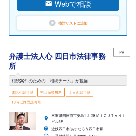
Webで相談
検討リストに
追加
PR
弁護士法人心 四日市法律事務
所
相続案件のための「相続チーム」が担当
電話相談可能
初回面談無料
土日面談可能
18時以降面談可能
三重県四日市市安島1-2-29 ＭＩＺＵＴＡＮＩ
ビル3F
近鉄四日市/あすなろう四日市駅
（受付時間）
月
09:00 - 21:00