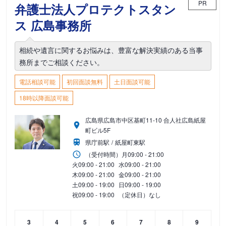
PR
弁護士法人プロテクトスタン
ス 広島事務所
相続や遺言に関するお悩みは、豊富な解決実績のある当事
務所までご相談ください。
電話相談可能
初回面談無料
土日面談可能
18時以降面談可能
広島県広島市中区基町11-10 合人社広島紙屋
町ビル5F
県庁前駅
紙屋町東駅
（受付時間）
月
09:00 - 21:00
火
09:00 - 21:00
水
09:00 - 21:00
木
09:00 - 21:00
金
09:00 - 21:00
土
09:00 - 19:00
日
09:00 - 19:00
祝
09:00 - 19:00
（定休日）なし
3
4
5
6
7
8
9