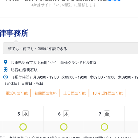
※姉妹サイト「いい相続」に遷移します
律事務所
誰でも・何でも・気軽に相談できる
兵庫県明石市大明石町1-7-4 白菊グランドビル812
明石/山陽明石駅
（受付時間）
月
09:00 - 19:00
火
09:00 - 19:00
水
09:00 - 19:00
木
09:00 - 1
（定休日）日曜日・祝日
電話相談可能
初回面談無料
土日面談可能
18時以降面談可能
5
水
6
木
7
金
業日・相談可能日が変更となる場合もございます。詳細はお問い合わせください。