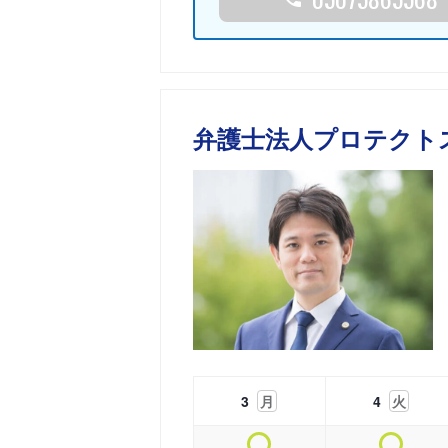
弁護士法人プロテクト
3
月
4
火