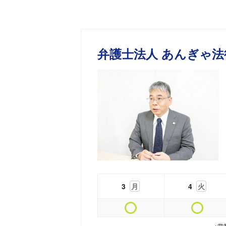
弁護士法人 あんぎゃ法
3
月
4
火
※営