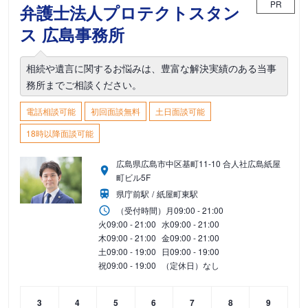
PR
弁護士法人プロテクトスタン
ス 広島事務所
相続や遺言に関するお悩みは、豊富な解決実績のある当事
務所までご相談ください。
電話相談可能
初回面談無料
土日面談可能
18時以降面談可能
広島県広島市中区基町11-10 合人社広島紙屋
町ビル5F
県庁前駅
紙屋町東駅
（受付時間）
月
09:00 - 21:00
火
09:00 - 21:00
水
09:00 - 21:00
木
09:00 - 21:00
金
09:00 - 21:00
土
09:00 - 19:00
日
09:00 - 19:00
祝
09:00 - 19:00
（定休日）なし
3
4
5
6
7
8
9