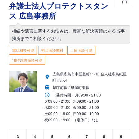
PR
弁護士法人プロテクトスタン
ス 広島事務所
相続や遺言に関するお悩みは、豊富な解決実績のある当事
務所までご相談ください。
電話相談可能
初回面談無料
土日面談可能
18時以降面談可能
広島県広島市中区基町11-10 合人社広島紙屋
町ビル5F
県庁前駅
紙屋町東駅
（受付時間）
月
09:00 - 21:00
火
09:00 - 21:00
水
09:00 - 21:00
木
09:00 - 21:00
金
09:00 - 21:00
土
09:00 - 19:00
日
09:00 - 19:00
祝
09:00 - 19:00
（定休日）なし
3
4
5
6
7
8
9