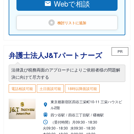
Webで相談
検討リストに
追加
PR
弁護士法人J&Tパートナーズ
法律及び税務両面のアプローチによりご依頼者様の問題解
決に向けて尽力する
電話相談可能
土日面談可能
18時以降面談可能
東京都新宿区四谷三栄町10-11 三栄ハウスビ
ル2階
四ツ谷駅
四谷三丁目駅
曙橋駅
（受付時間）
月
09:30 - 18:30
火
09:30 - 18:30
水
09:30 - 18:30
木
09:30 - 18:30
金
09:30 - 18:30