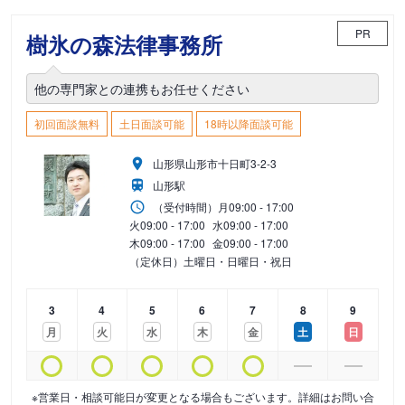
PR
樹氷の森法律事務所
他の専門家との連携もお任せください
初回面談無料
土日面談可能
18時以降面談可能
山形県山形市十日町3-2-3
山形駅
（受付時間）
月
09:00 - 17:00
火
09:00 - 17:00
水
09:00 - 17:00
木
09:00 - 17:00
金
09:00 - 17:00
（定休日）土曜日・日曜日・祝日
3
4
5
6
7
8
9
月
火
水
木
金
土
日
※営業日・相談可能日が変更となる場合もございます。詳細はお問い合