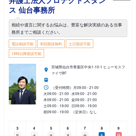
弁護士法人プロテクトスタン
ス 仙台事務所
相続や遺言に関するお悩みは、豊富な解決実績のある当事
務所までご相談ください。
電話相談可能
初回面談無料
土日面談可能
18時以降面談可能
宮城県仙台市青葉区中央1-10-1 ヒューモスフ
ァイヴ8F
（受付時間）
月
09:00 - 21:00
火
09:00 - 21:00
水
09:00 - 21:00
木
09:00 - 21:00
金
09:00 - 21:00
土
09:00 - 19:00
日
09:00 - 19:00
祝
09:00 - 19:00
（定休日）なし
3
4
5
6
7
8
9
月
火
水
木
金
土
日