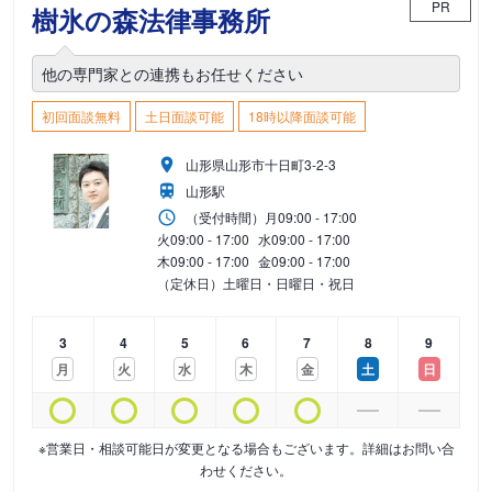
PR
樹氷の森法律事務所
他の専門家との連携もお任せください
初回面談無料
土日面談可能
18時以降面談可能
山形県山形市十日町3-2-3
山形駅
（受付時間）
月
09:00 - 17:00
火
09:00 - 17:00
水
09:00 - 17:00
木
09:00 - 17:00
金
09:00 - 17:00
（定休日）土曜日・日曜日・祝日
3
4
5
6
7
8
9
月
火
水
木
金
土
日
※営業日・相談可能日が変更となる場合もございます。詳細はお問い合
わせください。