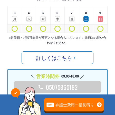
3
4
5
6
7
8
9
月
火
水
木
金
土
日
※営業日・相談可能日が変更となる場合もございます。詳細はお問い合
わせください。
詳しくはこちら
営業時間外
09:00-18:00
05075865182
24時間受付中
Webで相談