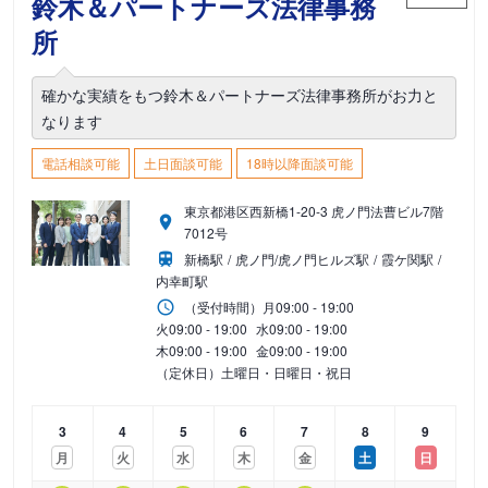
鈴木＆パートナーズ法律事務
所
確かな実績をもつ鈴木＆パートナーズ法律事務所がお力と
なります
電話相談可能
土日面談可能
18時以降面談可能
東京都港区西新橋1-20-3 虎ノ門法曹ビル7階
7012号
新橋駅
虎ノ門/虎ノ門ヒルズ駅
霞ケ関駅
内幸町駅
（受付時間）
月
09:00 - 19:00
火
09:00 - 19:00
水
09:00 - 19:00
木
09:00 - 19:00
金
09:00 - 19:00
（定休日）土曜日・日曜日・祝日
3
4
5
6
7
8
9
月
火
水
木
金
土
日