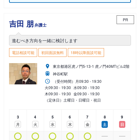
PR
吉田 朋
弁護士
進むべき方向を一緒に検討します
電話相談可能
初回面談無料
18時以降面談可能
東京都港区虎ノ門5-13-1 虎ノ門40MTビル2階
神谷町駅
（受付時間）
月
09:30 - 19:30
火
09:30 - 19:30
水
09:30 - 19:30
木
09:30 - 19:30
金
09:30 - 19:30
（定休日）土曜日・日曜日・祝日
3
4
5
6
7
8
9
月
火
水
木
金
土
日