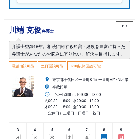
PR
川端 克俊
弁護士
弁護士登録16年。相続に関する知識・経験を豊富に持った
弁護士があなたのお悩みに寄り添い、解決を目指します。
電話相談可能
土日面談可能
18時以降面談可能
東京都千代田区一番町8-15 一番町MYビル6階
半蔵門駅
（受付時間）
月
09:30 - 18:00
火
09:30 - 18:00
水
09:30 - 18:00
木
09:30 - 18:00
金
09:30 - 18:00
（定休日）土曜日・日曜日・祝日
3
4
5
6
7
8
9
月
火
水
木
金
土
日