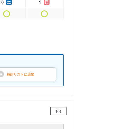
8
土
9
日
検討リストに
追加
PR