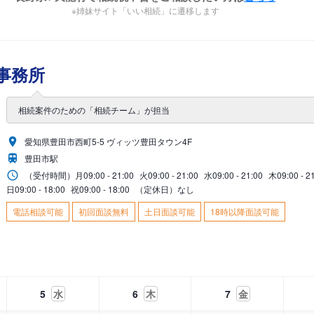
※姉妹サイト「いい相続」に遷移します
事務所
相続案件のための「相続チーム」が担当
愛知県豊田市西町5-5 ヴィッツ豊田タウン4F
豊田市駅
（受付時間）
月
09:00 - 21:00
火
09:00 - 21:00
水
09:00 - 21:00
木
09:00 - 2
日
09:00 - 18:00
祝
09:00 - 18:00
（定休日）なし
電話相談可能
初回面談無料
土日面談可能
18時以降面談可能
5
水
6
木
7
金