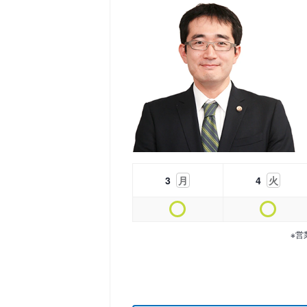
3
月
4
火
※営