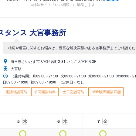
※姉妹サイト「いい相続」に遷移します
スタンス 大宮事務所
相続や遺言に関するお悩みは、豊富な解決実績のある当事務所までご相談くだ
埼玉県さいたま市大宮区宮町2-81 いちご大宮ビル3F
大宮駅
（受付時間）
月
09:00 - 21:00
火
09:00 - 21:00
水
09:00 - 21:00
木
09:00 - 2
日
09:00 - 19:00
祝
09:00 - 19:00
（定休日）なし
電話相談可能
初回面談無料
土日面談可能
18時以降面談可能
5
水
6
木
7
金