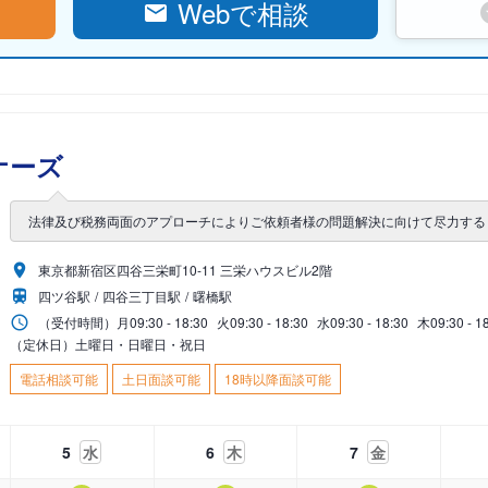
Webで相談
ナーズ
法律及び税務両面のアプローチによりご依頼者様の問題解決に向けて尽力する
東京都新宿区四谷三栄町10-11 三栄ハウスビル2階
四ツ谷駅
四谷三丁目駅
曙橋駅
（受付時間）
月
09:30 - 18:30
火
09:30 - 18:30
水
09:30 - 18:30
木
09:30 - 1
（定休日）土曜日・日曜日・祝日
電話相談可能
土日面談可能
18時以降面談可能
5
水
6
木
7
金