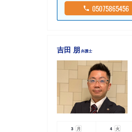
05075865456
吉田 朋
弁護士
3
月
4
火