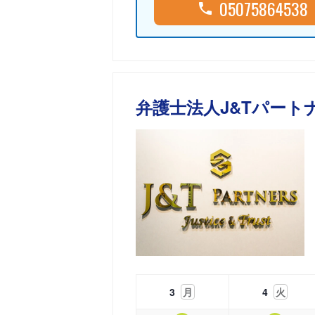
05075864538
弁護士法人J&Tパート
3
月
4
火