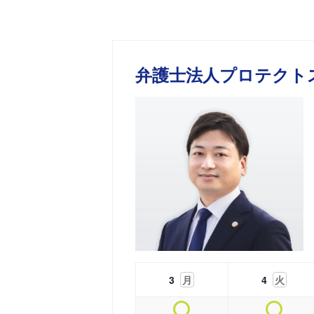
弁護士法人プロテクト
3
月
4
火