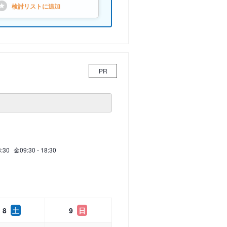
検討リストに
追加
PR
8:30
金
09:30 - 18:30
8
土
9
日