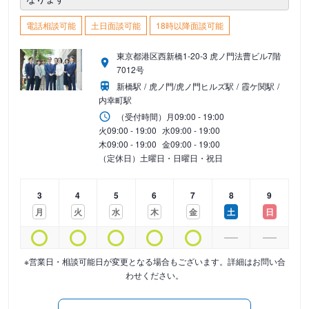
電話相談可能
土日面談可能
18時以降面談可能
東京都港区西新橋1-20-3 虎ノ門法曹ビル7階
7012号
新橋駅
虎ノ門/虎ノ門ヒルズ駅
霞ケ関駅
内幸町駅
（受付時間）
月
09:00 - 19:00
火
09:00 - 19:00
水
09:00 - 19:00
木
09:00 - 19:00
金
09:00 - 19:00
（定休日）土曜日・日曜日・祝日
3
4
5
6
7
8
9
月
火
水
木
金
土
日
※営業日・相談可能日が変更となる場合もございます。詳細はお問い合
わせください。