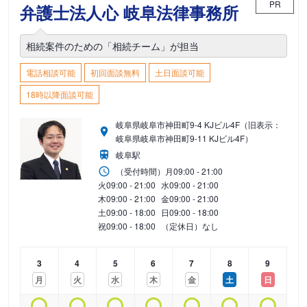
PR
弁護士法人心 岐阜法律事務所
相続案件のための「相続チーム」が担当
電話相談可能
初回面談無料
土日面談可能
18時以降面談可能
岐阜県岐阜市神田町9-4 KJビル4F（旧表示：
岐阜県岐阜市神田町9-11 KJビル4F）
岐阜駅
（受付時間）
月
09:00 - 21:00
火
09:00 - 21:00
水
09:00 - 21:00
木
09:00 - 21:00
金
09:00 - 21:00
土
09:00 - 18:00
日
09:00 - 18:00
祝
09:00 - 18:00
（定休日）なし
3
4
5
6
7
8
9
月
火
水
木
金
土
日