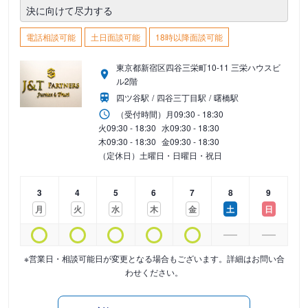
決に向けて尽力する
電話相談可能
土日面談可能
18時以降面談可能
東京都新宿区四谷三栄町10-11 三栄ハウスビ
ル2階
四ツ谷駅
四谷三丁目駅
曙橋駅
（受付時間）
月
09:30 - 18:30
火
09:30 - 18:30
水
09:30 - 18:30
木
09:30 - 18:30
金
09:30 - 18:30
（定休日）土曜日・日曜日・祝日
3
4
5
6
7
8
9
月
火
水
木
金
土
日
※営業日・相談可能日が変更となる場合もございます。詳細はお問い合
わせください。