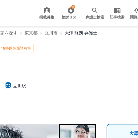
0
掲載募集
検討リスト
弁護士検索
記事検索
閲覧
門家を探す
東京都
立川市
大澤 琢朗 弁護士
18時以降面談可能
立川駅
大澤