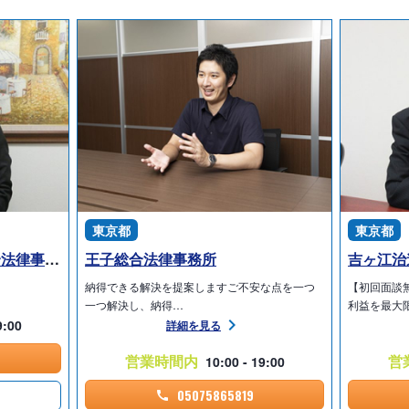
東京都
東京都
弁護士法人 二見・山田総合法律事務所
王子総合法律事務所
吉ヶ江治
納得できる解決を提案しますご不安な点を一つ
【初回面談
一つ解決し、納得…
利益を最大
9:00
詳細を見る
営業時間内
営
10:00 - 19:00
05075865819