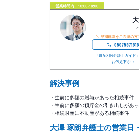
営業時間内
10:00-18:00
大
＼ 早期解決をご希望の方
0507587181
「遺産相続弁護士ガイド
お伝え下さい
解決事例
・生前に多額の贈与があった相続事件
・生前に多額の預貯金の引き出しがあっ
・相続財産に不動産がある相続事件
大澤 琢朗弁護士の営業日