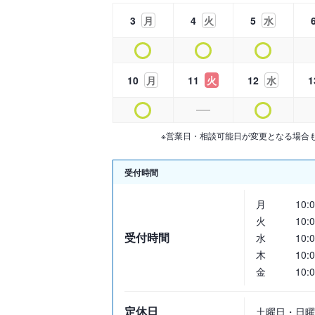
3
月
4
火
5
水
10
月
11
火
12
水
1
※営業日・相談可能日が変更となる場合
受付時間
月
10:0
火
10:0
受付時間
水
10:0
木
10:0
金
10:0
定休日
土曜日・日曜