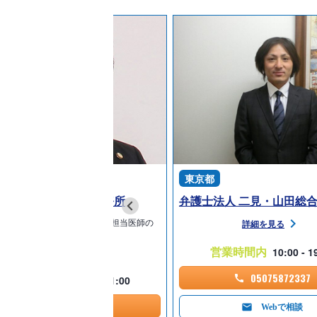
京都
東京都
士法人心 池袋法律事務所
案件のための「相続チーム」が担当医師の
詳細を見る
でも、内科の…
営業時間内
10:00 - 1
詳細を見る
05075872337
営業時間内
09:00 - 21:00
05075864538
Webで相談