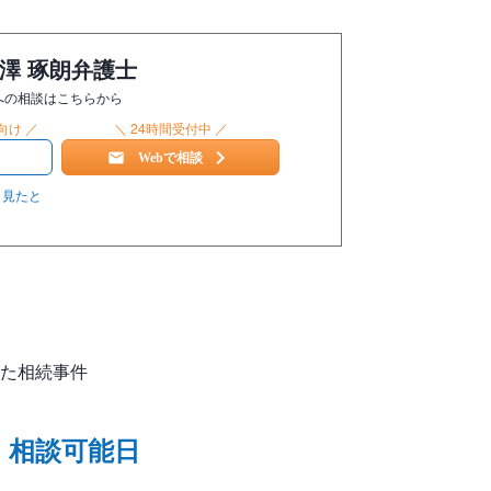
澤 琢朗弁護士
への相談はこちらから
向け ／
＼ 24時間受付中 ／
8
Webで相談
」見たと
た相続事件
・相談可能日