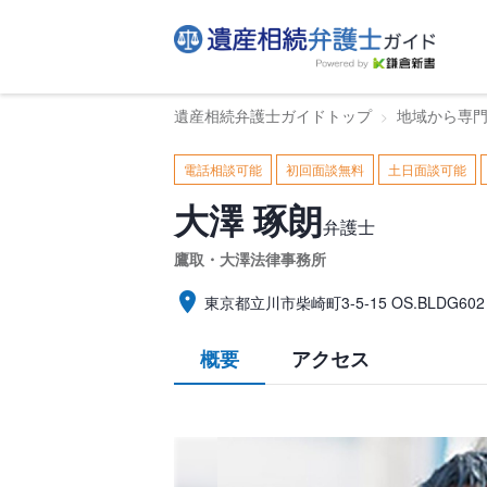
遺産相続弁護士ガイドトップ
地域から専
電話相談可能
初回面談無料
土日面談可能
大澤 琢朗
弁護士
鷹取・大澤法律事務所
東京都立川市柴崎町3-5-15 OS.BLDG602
概要
アクセス