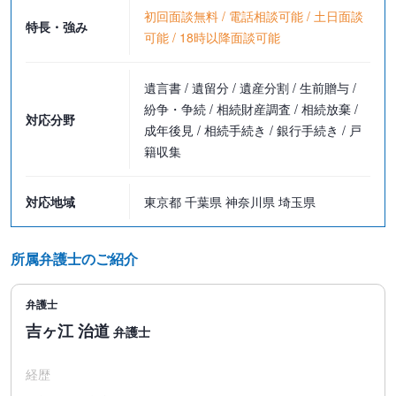
り、何らかの形でほとんどのタイプの事件に関わっているのではな
初回面談無料 / 電話相談可能 / 土日面談
特長・強み
いかと思います。
可能 / 18時以降面談可能
私がこのようなスタンスを取っている理由は、事件は生き物で、形
遺言書 / 遺留分 / 遺産分割 / 生前贈与 /
を変えたり関係する領域を伸ばしたりして、最初のうちには考えて
紛争・争続 / 相続財産調査 / 相続放棄 /
いなかったことが問題になることが往々にしてあるからです。
対応分野
成年後見 / 相続手続き / 銀行手続き / 戸
例えば、土地の売買をめぐる事件では、税法の問題やそれこそ相続
籍収集
の問題が登場することがありますし、外国人の刑事事件を扱ってい
るとビザの問題が関係してくることがあります。
私は好奇心の強い性格だということもあって、取扱い分野を限定す
対応地域
東京都 千葉県 神奈川県 埼玉県
ることはできないのです。
所属弁護士のご紹介
弁護士
吉ヶ江 治道
弁護士
相続問題のお悩みはぜひご相談ください
経歴