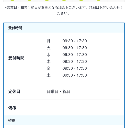
ですから、私は、遺言書の作成についてアドバイスをする際には、
遺言書の作成を思い立った人が、どのような事態になることを防止
※営業日・相談可能日が変更となる場合もございます。詳細はお問い合わせく
ださい。
したいと思っているのかを正確に理解することが必要だと思ってい
ます。
受付時間
相続関係事件を解決するための特効薬などあるはずがありません。
月
09:30 - 17:30
ただ、他人間の紛争が、最終的には金銭に換算した、ある種の合理
火
09:30 - 17:30
性が物差になることが多いのに対し、相続関係事件などの親族間の
水
09:30 - 17:30
紛争は、気持ちのうえでストンと落ちるかどうかが解決のポイント
受付時間
木
09:30 - 17:30
になることが多いのではないでしょうか。
金
09:30 - 17:30
そういう意味では、相続問題などの親族間の紛争を解決するために
土
09:30 - 17:30
は、相手方の目には現在の事態がどのように写っているかを考える
必要性が、他人間の紛争よりもさらに大きいと思います。
そのため、弁護士の冷静な視点が必要になるのではないでしょう
定休日
日曜日・祝日
か。
備考
【取扱い事件について】
私は、基本的に取り扱う事件に制限を設けていません。
特長
これまでの弁護士生活の中で、よほど特殊な領域の事件でない限