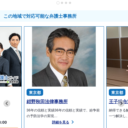
この地域で対応可能な弁護士事務所
東京都
東京都
紺野秋田法律事務所
王子総合
36年の信頼と実績36年の信頼と実績で、紛争前
納得できる
の予防法学の実現…
一つ解決し
8:00
詳細を見る