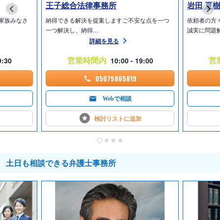
王子総合法律事務所
岩田 夏
家族みなさ
納得できる解決を提案しますご不安な点を一つ
依頼者の方
一つ解決し、納得…
誠実に問題
詳細を見る
営業時間内
営
9:30
10:00 - 19:00
05075865819
Webで相談
検討リストに
追加
土日も相談できる弁護士事務所