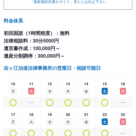
「遺産相続弁護士ガイド」見たと
お伝え下さい
「依頼者の真の願いを知ること」が絶対に必要です。
そして、これらを深く知るためには、皆さんが自由に話せることが
不可欠だと私は思うのです。
料金体系
初回面談（1時間程度）：無料
そのため、私がご相談を受ける際には、「相談者がご自身の考えを
法律相談料：30分5000円
できるだけ自由に話せる場にすること」を心がけています。
遺言書作成：100,000円～
遺産分割調停：300,000円～
【相続関係事件の特殊性と遺言について】
親族間のトラブルが「事件」と呼ばれる程度に達したときには、他
吉ヶ江治道法律事務所の営業日・相談可能日
人間の「事件」よりも感情的な軋轢が大きいことが多いです。
特に、相続関係の事件の場合には、その傾向がより強いように感じ
10
11
12
13
14
15
16
られます。
月
火
水
木
金
土
日
それは、そのような事態に至るまでの間に、何十年という時間と人
間の行動の積み重なりがあるからだと思います。
そして、遺言は、そのようなトラブルを目の当たりにした経験のあ
17
18
19
20
21
22
23
る人が、自分の死後に親族の間に問題が発生するのを防止するため
月
火
水
木
金
土
日
に書くのだと思います。