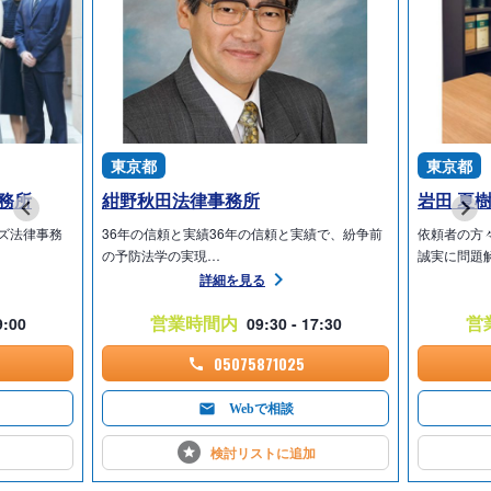
東京都
東京都
務所
紺野秋田法律事務所
岩田 夏
ズ法律事務
36年の信頼と実績36年の信頼と実績で、紛争前
依頼者の方
の予防法学の実現…
誠実に問題
詳細を見る
営業時間内
営
9:00
09:30 - 17:30
05075871025
Webで相談
検討リストに
追加