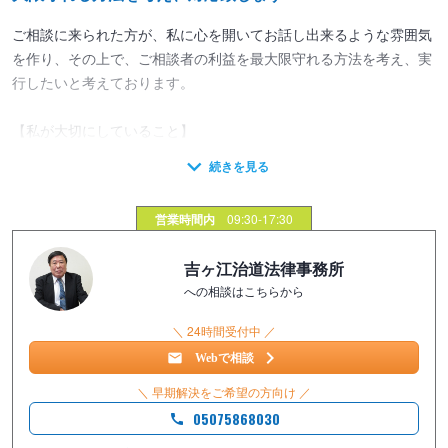
ご相談に来られた方が、私に心を開いてお話し出来るような雰囲気
を作り、その上で、ご相談者の利益を最大限守れる方法を考え、実
行したいと考えております。
【私が大切にしていること】
皆さんからご相談を受けるときに、私が大切にしていることがあり
ます。
それは、ご相談の際、「皆さんが考えていることを自由に話せる場
営業時間内
09:30-17:30
を提供したい」ということです。
ご相談される人が、こんなことを言ったら笑われるんじゃないか、
吉ヶ江治道法律事務所
身勝手すぎると思われるんじゃないかと考えて、「萎縮して話をし
への相談はこちらから
にくい場にしたくない」ということです。
＼ 24時間受付中 ／
なぜこのように考えているかというと、ご相談される人が自由に話
Webで相談
をすることができなければ、解決に向けての良い方法も生まれない
＼ 早期解決をご希望の方向け ／
からです。
05075868030
弁護士が依頼者の利益を守るために活動するのは当然のことです。
しかし、依頼者の利益を守るためには、「事実を正確に知ること」