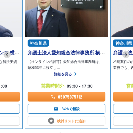
神奈川県
神奈川県
弁護士法人プロテクトスタンス 横浜事務所
弁護士法人愛知総合法律事務所 横浜事務所
弁護士法
な解決実績
【オンライン相談可】愛知総合法律事務所は、
相続案件の
昭和53年に設立し…
業務でも、
詳細を見る
営業時間外
営
1:00
09:30 - 17:30
05075875712
Webで相談
検討リストに
追加