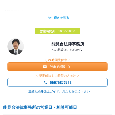
【料金体系】
・相談料：30分5000円
・遺言書作成：11万円～
営業時間外
10:00-18:00
・遺産分割：22万円～（その他原則として旧弁護士会報酬規程によ
ります。）
能見台法律事務所
への相談はこちらから
＼ 24時間受付中 ／
Webで相談
＼ 早期解決をご希望の方向け ／
05075872763
「遺産相続弁護士ガイド」見たと
お伝え下さい
能見台法律事務所の営業日・相談可能日