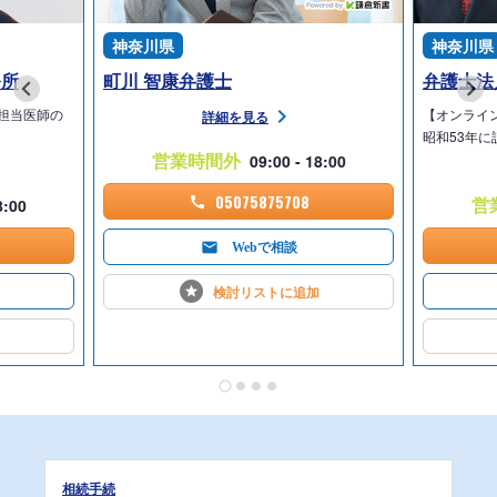
神奈川県
神奈川県
務所
町川 智康弁護士
担当医師の
【オンライ
詳細を見る
昭和53年に
営業時間外
09:00 - 18:00
05075875708
営
8:00
Webで相談
検討リストに
追加
相続手続