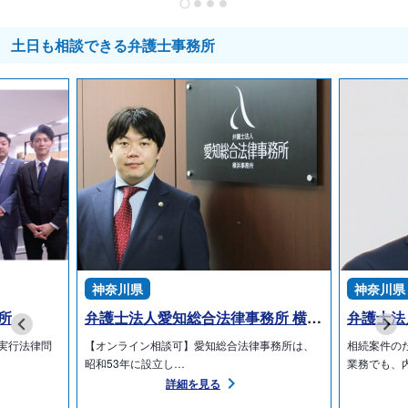
土日も相談できる弁護士事務所
神奈川県
神奈川県
所
弁護士法人愛知総合法律事務所 横浜事務所
弁護士法
実行法律問
【オンライン相談可】愛知総合法律事務所は、
相続案件の
昭和53年に設立し…
業務でも、
詳細を見る