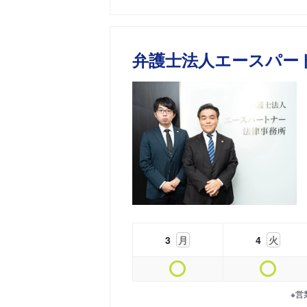
弁護士法人エースパー
3
月
4
火
※営