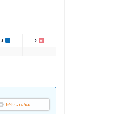
8
土
9
日
検討リストに
追加