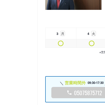
3
月
4
火
※営
営業時間外
09:30-17:30
05075875712