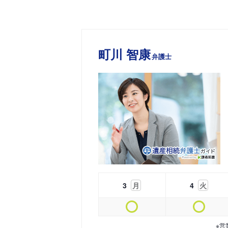
町川 智康
弁護士
3
月
4
火
※営