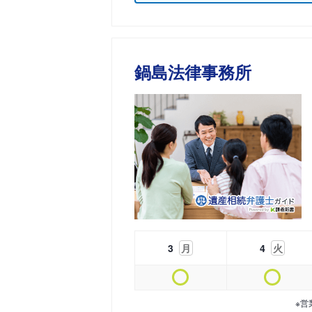
鍋島法律事務所
3
月
4
火
※営