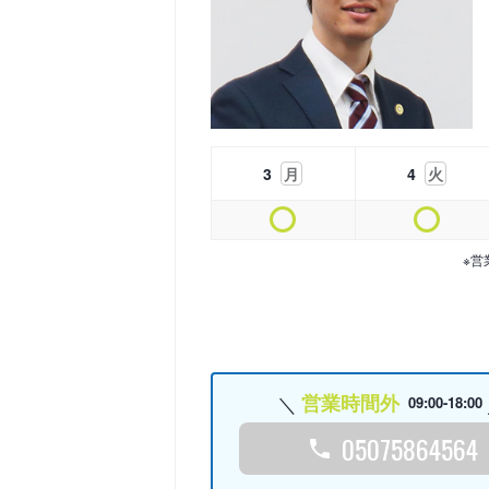
3
月
4
火
※営
営業時間外
09:00-18:00
05075864564