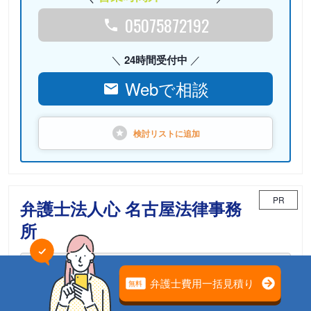
05075872192
24時間受付中
Webで相談
検討リストに
追加
PR
弁護士法人心 名古屋法律事務
所
相続案件のための「相続チーム」が担当
電話相談可能
初回面談無料
土日面談可能