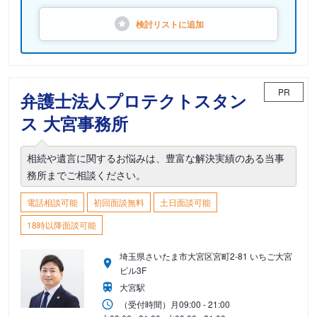
検討リストに
追加
PR
弁護士法人プロテクトスタン
ス 大宮事務所
相続や遺言に関するお悩みは、豊富な解決実績のある当事
務所までご相談ください。
電話相談可能
初回面談無料
土日面談可能
18時以降面談可能
埼玉県さいたま市大宮区宮町2-81 いちご大宮
ビル3F
大宮駅
（受付時間）
月
09:00 - 21:00