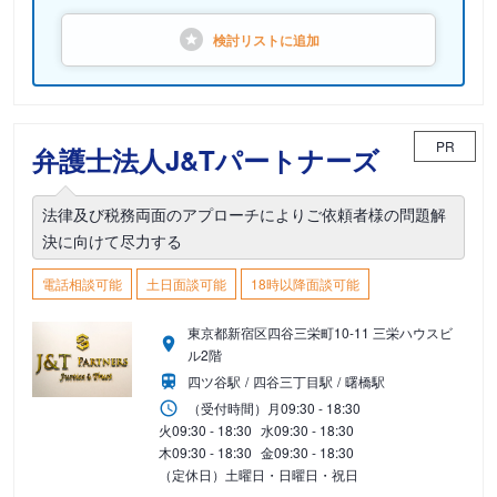
検討リストに
追加
PR
弁護士法人J&Tパートナーズ
法律及び税務両面のアプローチによりご依頼者様の問題解
決に向けて尽力する
電話相談可能
土日面談可能
18時以降面談可能
東京都新宿区四谷三栄町10-11 三栄ハウスビ
ル2階
四ツ谷駅
四谷三丁目駅
曙橋駅
（受付時間）
月
09:30 - 18:30
火
09:30 - 18:30
水
09:30 - 18:30
木
09:30 - 18:30
金
09:30 - 18:30
（定休日）土曜日・日曜日・祝日