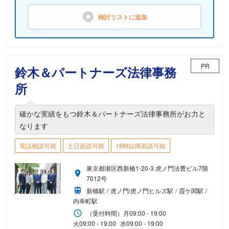
検討リストに
追加
PR
鈴木＆パートナーズ法律事務
所
確かな実績をもつ鈴木＆パートナーズ法律事務所がお力と
なります
電話相談可能
土日面談可能
18時以降面談可能
東京都港区西新橋1-20-3 虎ノ門法曹ビル7階
7012号
新橋駅
虎ノ門/虎ノ門ヒルズ駅
霞ケ関駅
内幸町駅
（受付時間）
月
09:00 - 19:00
火
09:00 - 19:00
水
09:00 - 19:00