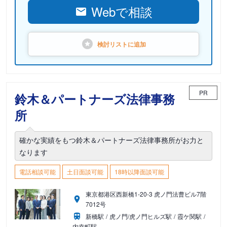
Webで相談
検討リストに
追加
PR
鈴木＆パートナーズ法律事務
所
確かな実績をもつ鈴木＆パートナーズ法律事務所がお力と
なります
電話相談可能
土日面談可能
18時以降面談可能
東京都港区西新橋1-20-3 虎ノ門法曹ビル7階
7012号
新橋駅
虎ノ門/虎ノ門ヒルズ駅
霞ケ関駅
内幸町駅