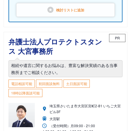
検討リストに
追加
PR
弁護士法人プロテクトスタン
ス 大宮事務所
相続や遺言に関するお悩みは、豊富な解決実績のある当事
務所までご相談ください。
電話相談可能
初回面談無料
土日面談可能
18時以降面談可能
埼玉県さいたま市大宮区宮町2-81 いちご大宮
ビル3F
大宮駅
（受付時間）
月
09:00 - 21:00