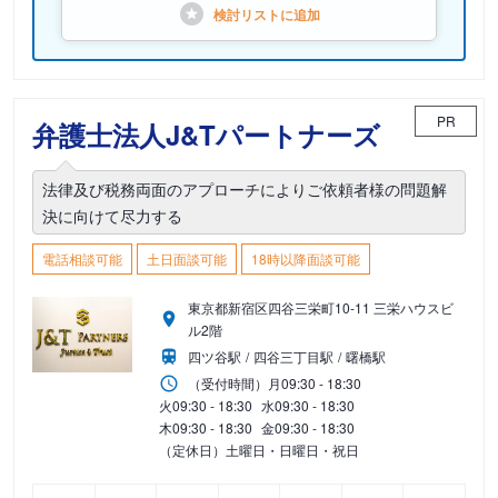
検討リストに
追加
PR
弁護士法人J&Tパートナーズ
法律及び税務両面のアプローチによりご依頼者様の問題解
決に向けて尽力する
電話相談可能
土日面談可能
18時以降面談可能
東京都新宿区四谷三栄町10-11 三栄ハウスビ
ル2階
四ツ谷駅
四谷三丁目駅
曙橋駅
（受付時間）
月
09:30 - 18:30
火
09:30 - 18:30
水
09:30 - 18:30
木
09:30 - 18:30
金
09:30 - 18:30
（定休日）土曜日・日曜日・祝日