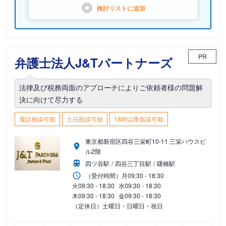
検討リストに
追加
PR
弁護士法人J&Tパートナーズ
法律及び税務両面のアプローチによりご依頼者様の問題解
決に向けて尽力する
電話相談可能
土日面談可能
18時以降面談可能
東京都新宿区四谷三栄町10-11 三栄ハウスビ
ル2階
四ツ谷駅
四谷三丁目駅
曙橋駅
（受付時間）
月
09:30 - 18:30
火
09:30 - 18:30
水
09:30 - 18:30
木
09:30 - 18:30
金
09:30 - 18:30
（定休日）土曜日・日曜日・祝日