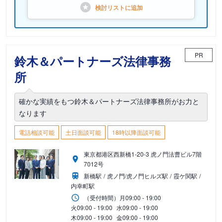
検討リストに
追加
PR
鈴木＆パートナーズ法律事務
所
確かな実績をもつ鈴木＆パートナーズ法律事務所がお力と
なります
電話相談可能
土日面談可能
18時以降面談可能
東京都港区西新橋1-20-3 虎ノ門法曹ビル7階
7012号
新橋駅
虎ノ門/虎ノ門ヒルズ駅
霞ケ関駅
内幸町駅
（受付時間）
月
09:00 - 19:00
火
09:00 - 19:00
水
09:00 - 19:00
木
09:00 - 19:00
金
09:00 - 19:00