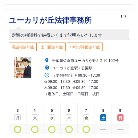
PR
ユーカリが丘法律事務所
定額の相談料で納得いくまで説明をいたします
電話相談可能
土日面談可能
18時以降面談可能
千葉県佐倉市ユーカリが丘2-2-10 102号
ユーカリが丘駅
公園駅
（受付時間）
月
09:30 - 17:30
火
09:30 - 17:30
水
09:30 - 17:30
木
09:30 - 17:30
金
09:30 - 17:30
（定休日）土曜日・日曜日・祝日
3
4
5
6
7
8
9
月
火
水
木
金
土
日