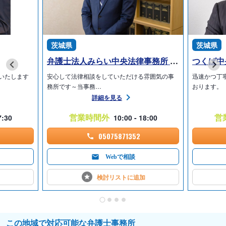
茨城県
茨城県
弁護士法人みらい中央法律事務所 石岡オフィス
つくば中
いたします
安心して法律相談をしていただける雰囲気の事
迅速かつ丁
務所です～当事務…
おります。
詳細を見る
営業時間外
営
7:30
10:00 - 18:00
05075871352
Webで相談
検討リストに
追加
この地域で対応可能な弁護士事務所