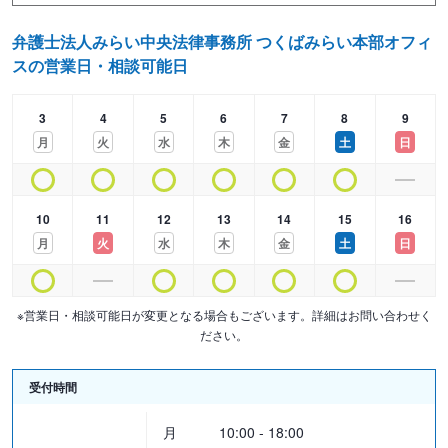
将来起こりうる事態を視野に入れ、適切なご提案をいたします。
弁護士法人みらい中央法律事務所 つくばみらい本部オフィ
スの営業日・相談可能日
【料金体系】
3
4
5
6
7
8
9
■ご相談
月
火
水
木
金
土
日
5,500円（30分につき）
■遺言書作成
10
11
12
13
14
15
16
・定型：110,000円～220,000円
月
火
水
木
金
土
日
・非定型・基本：300万円以下の場合…220,000円
300万円～3000万円の場合…1.1％＋187,000円
※営業日・相談可能日が変更となる場合もございます。詳細はお問い合わせく
3000万円以上…0.33％＋418,000円
ださい。
3億円以上…0.11％＋1,078,000円
受付時間
・非定型・特に複雑又は特殊な事情がある場合：弁護士と依頼者様
との協議により定めます
月
10:00 - 18:00