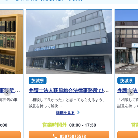
茨城県
茨城県
弁護士法人みらい中央法律事務所 石岡オフィス
弁護士法人萩原総合法律事務所 ひたちなか支所
雰囲気の事
「相談して良かった」と思ってもらえるよう、
「相談して
誠意を持って解決…
誠意を持っ
詳細を見る
営業時間外
営
8:00
09:00 - 17:30
05075875578