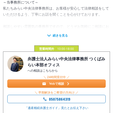
～当事務所について～
私たちみらい中央法律事務所は、お客様が安心して法律相談をして
いただけるよう、丁寧にお話を聞くことを心がけております。
相談しやすい雰囲気の事務所ですので、どうぞお気軽にご相談にお
越しください。
～思いがけないトラブルから家族を守るために～
営業時間外
10:00-18:00
遺産相続でトラブルになってしまったご家族は多数いらっしゃいま
弁護士法人みらい中央法律事務所 つくばみ
す。
らい本部オフィス
への相談はこちらから
相続争いや親族間トラブルを未然に防ぐためにも、遺言書の作成・
＼ 24時間受付中 ／
相続問題への備えはいつ始めても早すぎることはありません。
Webで相談
当事務所では、遺産分割協議・遺言書作成など遺産相続のあらゆる
＼ 早期解決をご希望の方向け ／
問題について、司法書士や不動産鑑定士などの他士業との連携で手
05075864319
続きをスムーズに行い、余計な時間や費用がかからないよう配慮し
ております。
「遺産相続弁護士ガイド」見たと
お伝え下さい