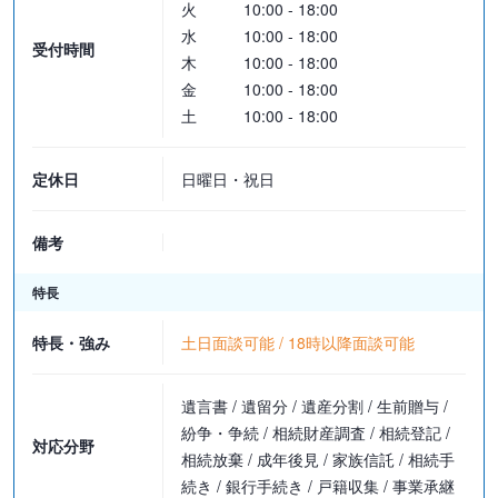
火
10:00 - 18:00
※公正証書にする場合は、上記の手数料に5万円程度が加算となりま
水
10:00 - 18:00
受付時間
す。
木
10:00 - 18:00
金
10:00 - 18:00
■遺言執行
土
10:00 - 18:00
・基本：300万円以下の場合…330,000円
300万円～3000万円の場合…2.2％＋264,000円
定休日
日曜日・祝日
3000万円以上…1.1％＋594,000円
3億円以上…0.55％＋2,244,000円
備考
・特に複雑又は特殊な事情がある場合：弁護士と依頼者様との協議
により定めます
特長
特長・強み
土日面談可能 / 18時以降面談可能
※遺言執行に裁判手続きを要する場合、弁護士報酬がかかる場合も
ございます。
遺言書 / 遺留分 / 遺産分割 / 生前贈与 /
■その他
紛争・争続 / 相続財産調査 / 相続登記 /
対応分野
応相談となります。
相続放棄 / 成年後見 / 家族信託 / 相続手
続き / 銀行手続き / 戸籍収集 / 事業承継