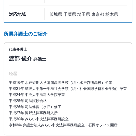
●訴額・事案の性質によって事件の難易度が変わりますので、費用
が変動することがございます。
対応地域
茨城県 千葉県 埼玉県 東京都 栃木県
詳細は、ご相談時に弁護士に遠慮なくお尋ねください。
●金額はすべて税込表示となっております。
所属弁護士のご紹介
相続問題のお悩みはぜひご相談ください
代表弁護士
渡部 俊介
弁護士
経歴
平成16年 水戸短期大学附属高等学校（現・水戸啓明高校）卒業
平成21年 筑波大学第一学群社会学類（現・社会国際学群社会学類）卒業
平成24年 中央大学法科大学院卒業
平成25年 司法試験合格
平成26年 司法修習（水戸）修了
平成27年 岡野法律事務所入所
平成30年 みらい中央法律事務所設立
令和3年 弁護士法人みらい中央法律事務所設立・石岡オフィス開所