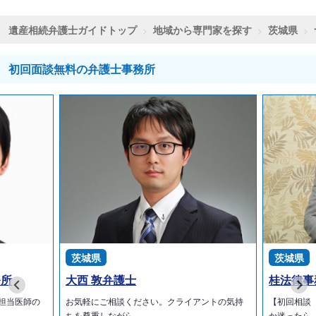
遺産相続弁護士ガイドトップ
地域から専門家を探す
茨城県
初回面談無料の弁護士事務所
茨城県
茨城県
務所
大西 敦弁護士
桂法律事
担当医師の
お気軽にご相談ください。クライアントの気持
【初回相談
ちを尊重しながら…
か迷ったら